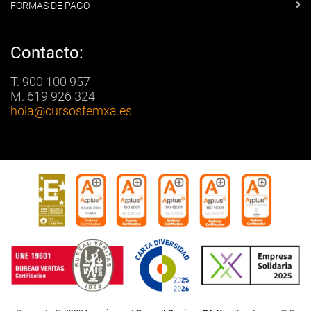
FORMAS DE PAGO
Contacto:
T. 900 100 957
M. 619 926 324
hola
@cursosfemxa.es