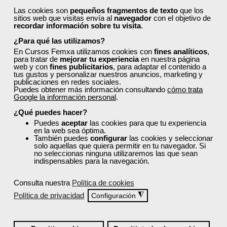
Las cookies son
pequeños fragmentos de texto
que los
sitios web que visitas envía al
navegador
con el objetivo de
recordar información sobre tu visita
.
¿Recibiré un certificado al finalizar un curso
gratuito?
¿Para qué las utilizamos?
En Cursos Femxa utilizamos cookies con
fines analíticos
,
para tratar de
mejorar tu experiencia
en nuestra página
web y con
fines publicitarios
, para adaptar el contenido a
tus gustos y personalizar nuestros anuncios, marketing y
publicaciones en redes sociales.
Puedes obtener más información consultando
cómo trata
Google la información personal
.
¡Únete a la Comunidad Femxa!
¿Qué puedes hacer?
Puedes
aceptar
las cookies para que tu experiencia
Actualmente
este curso está cerrado
y no hay plazas
en la web sea óptima.
disponibles.
También puedes
configurar
las cookies y seleccionar
solo aquellas que quiera permitir en tu navegador. Si
Si todavía no tienes cuenta de usuario,
regístrate
, indicando
no seleccionas ninguna utilizaremos las que sean
indispensables para la navegación.
tu sector profesional y tus preferencias formativas. Si ya
estás registrado, inicia sesión a continuación y filtra tu
búsqueda para encontrar los cursos que se ajusten a tu
Consulta nuestra
Política de cookies
perfil.
Política de privacidad
◮
Configuración