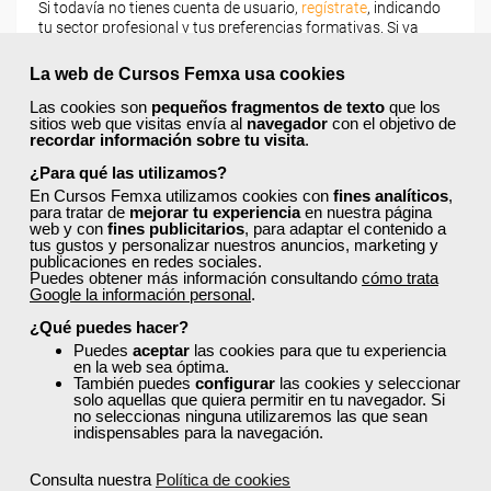
Si todavía no tienes cuenta de usuario,
regístrate
, indicando
tu sector profesional y tus preferencias formativas. Si ya
estás registrado, inicia sesión a continuación y filtra tu
búsqueda para encontrar los cursos que se ajusten a tu
La web de Cursos Femxa usa cookies
perfil.
Las cookies son
pequeños fragmentos de texto
que los
sitios web que visitas envía al
navegador
con el objetivo de
recordar información sobre tu visita
.
¿Para qué las utilizamos?
En Cursos Femxa utilizamos cookies con
fines analíticos
,
para tratar de
mejorar tu experiencia
en nuestra página
web y con
fines publicitarios
, para adaptar el contenido a
tus gustos y personalizar nuestros anuncios, marketing y
Recordarme
publicaciones en redes sociales.
Puedes obtener más información consultando
cómo trata
Iniciar sesión
Google la información personal
.
¿Qué puedes hacer?
Puedes
aceptar
las cookies para que tu experiencia
en la web sea óptima.
¿No recuerdas tu nombre de usuario o contraseña?
También puedes
configurar
las cookies y seleccionar
solo aquellas que quiera permitir en tu navegador. Si
no seleccionas ninguna utilizaremos las que sean
indispensables para la navegación.
Consulta nuestra
Política de cookies