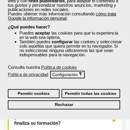
web y con
fines publicitarios
, para adaptar el contenido a
para el alumnado.
tus gustos y personalizar nuestros anuncios, marketing y
publicaciones en redes sociales.
Puedes obtener más información consultando
cómo trata
Google la información personal
.
¿Qué nos hace diferentes de la
competencia?
¿Qué puedes hacer?
Puedes
aceptar
las cookies para que tu experiencia
en la web sea óptima.
También puedes
configurar
las cookies y seleccionar
¿Por qué solicitar plaza en Femxa cuando se
solo aquellas que quiera permitir en tu navegador. Si
puede hacer directamente desde el SEPE?
no seleccionas ninguna utilizaremos las que sean
indispensables para la navegación.
Consulta nuestra
Política de cookies
¿Son los docentes un aspecto diferencial de
los cursos de Femxa?
Política de privacidad
◮
Configuración
¿Los cursos de Femxa son prácticos y tienen
Permitir cookies
Permitir todas las cookies
temario actualizado?
Rechazar
¿Qué ofrece Femxa al alumno una vez
finaliza su formación?