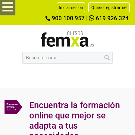
Iniciar sesión
¡Quiero registrarme!
900 100 957
|
619 926 324
Encuentra la formación
online que mejor se
adapta a tus