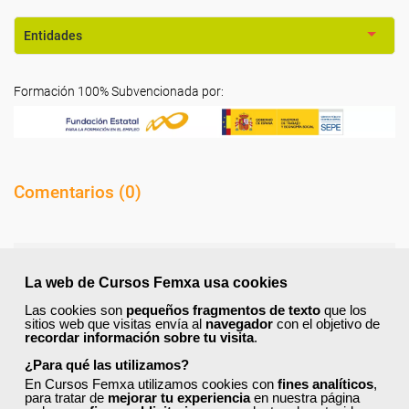
Entidades
Formación 100% Subvencionada por:
Comentarios (
0
)
La web de Cursos Femxa usa cookies
Preguntas frecuentes sobre la
Las cookies son
pequeños fragmentos de texto
que los
sitios web que visitas envía al
navegador
con el objetivo de
formación de Femxa
recordar información sobre tu visita
.
¿Para qué las utilizamos?
Resolvemos las dudas más habituales sobre nuestra
En Cursos Femxa utilizamos cookies con
fines analíticos
,
formación, metodología, equipo docente y ventajas
para tratar de
mejorar tu experiencia
en nuestra página