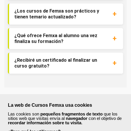
¿Los cursos de Femxa son prácticos y
tienen temario actualizado?
¿Qué ofrece Femxa al alumno una vez
finaliza su formación?
¿Recibiré un certificado al finalizar un
curso gratuito?
La web de Cursos Femxa usa cookies
Inicia sesión:
Las cookies son
pequeños fragmentos de texto
que los
Accede con tu nombre de usuario y contraseña o inicia
sitios web que visitas envía al
navegador
con el objetivo de
recordar información sobre tu visita
.
sesión con Facebook, Google o LinkedIn: