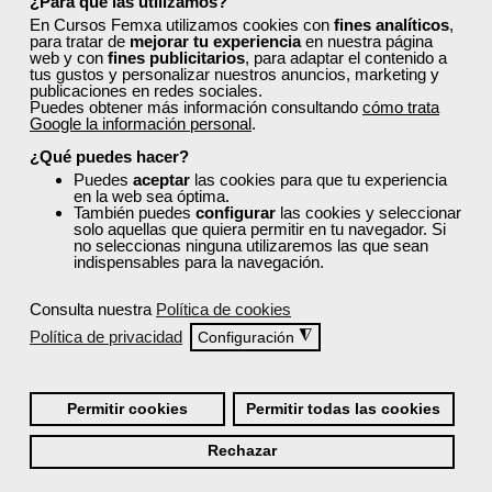
¿Para qué las utilizamos?
En Cursos Femxa utilizamos cookies con
fines analíticos
,
para tratar de
mejorar tu experiencia
en nuestra página
web y con
fines publicitarios
, para adaptar el contenido a
tus gustos y personalizar nuestros anuncios, marketing y
publicaciones en redes sociales.
Puedes obtener más información consultando
cómo trata
Google la información personal
.
Recordarme
¿Qué puedes hacer?
Iniciar sesión
Puedes
aceptar
las cookies para que tu experiencia
en la web sea óptima.
También puedes
configurar
las cookies y seleccionar
solo aquellas que quiera permitir en tu navegador. Si
no seleccionas ninguna utilizaremos las que sean
indispensables para la navegación.
¿No recuerdas tu nombre de usuario o contraseña?
Si todavía no tienes cuenta de usuario,
regístrate aquí
Consulta nuestra
Política de cookies
Política de privacidad
◮
Configuración
Permitir cookies
Permitir todas las cookies
Rechazar