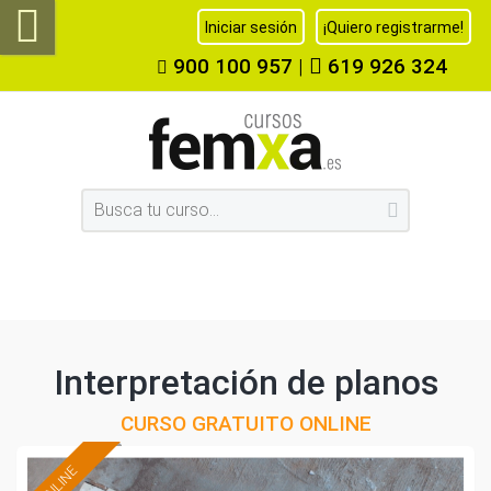
Iniciar sesión
¡Quiero registrarme!
900 100 957
|
619 926 324
Interpretación de planos
CURSO GRATUITO ONLINE
ONLINE