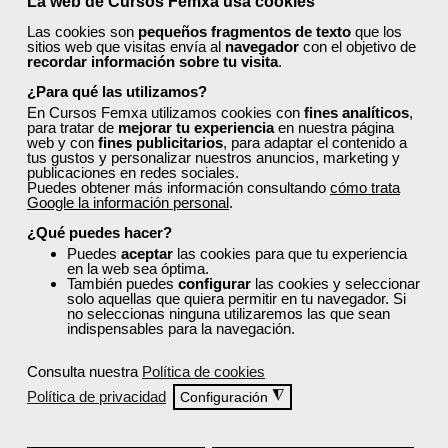
La web de Cursos Femxa usa cookies
Las cookies son
pequeños fragmentos de texto
que los
sitios web que visitas envía al
navegador
con el objetivo de
recordar información sobre tu visita
.
¿Para qué las utilizamos?
Comentarios (
0
)
En Cursos Femxa utilizamos cookies con
fines analíticos
,
para tratar de
mejorar tu experiencia
en nuestra página
web y con
fines publicitarios
, para adaptar el contenido a
tus gustos y personalizar nuestros anuncios, marketing y
publicaciones en redes sociales.
Puedes obtener más información consultando
cómo trata
Google la información personal
.
Preguntas frecuentes sobre la
¿Qué puedes hacer?
Puedes
aceptar
las cookies para que tu experiencia
formación de Femxa
en la web sea óptima.
También puedes
configurar
las cookies y seleccionar
solo aquellas que quiera permitir en tu navegador. Si
Resolvemos las dudas más habituales sobre nuestra
no seleccionas ninguna utilizaremos las que sean
indispensables para la navegación.
formación, metodología, equipo docente y ventajas
para el alumnado.
Consulta nuestra
Política de cookies
Política de privacidad
◮
Configuración
¿Qué nos hace diferentes de la
competencia?