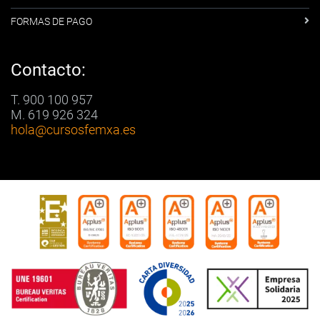
FORMAS DE PAGO
Contacto:
T. 900 100 957
M. 619 926 324
hola
@cursosfemxa.es