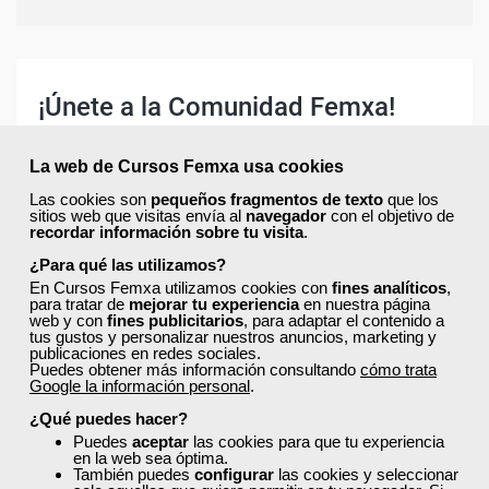
¡Únete a la Comunidad Femxa!
Actualmente
este curso está cerrado
y no hay plazas
disponibles.
La web de Cursos Femxa usa cookies
Si todavía no tienes cuenta de usuario,
regístrate
, indicando
Las cookies son
pequeños fragmentos de texto
que los
tu sector profesional y tus preferencias formativas. Si ya
sitios web que visitas envía al
navegador
con el objetivo de
recordar información sobre tu visita
.
estás registrado, inicia sesión a continuación y filtra tu
búsqueda para encontrar los cursos que se ajusten a tu
¿Para qué las utilizamos?
perfil.
En Cursos Femxa utilizamos cookies con
fines analíticos
,
para tratar de
mejorar tu experiencia
en nuestra página
web y con
fines publicitarios
, para adaptar el contenido a
tus gustos y personalizar nuestros anuncios, marketing y
publicaciones en redes sociales.
Puedes obtener más información consultando
cómo trata
Google la información personal
.
¿Qué puedes hacer?
Recordarme
Puedes
aceptar
las cookies para que tu experiencia
en la web sea óptima.
Iniciar sesión
También puedes
configurar
las cookies y seleccionar