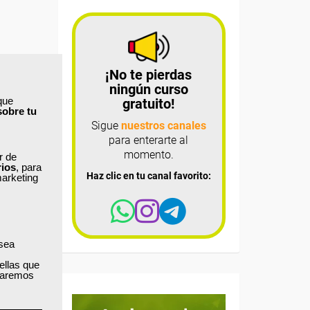
¡No te pierdas
ningún curso
que
gratuito!
sobre tu
Sigue
nuestros canales
para enterarte al
momento.
ar de
rios
, para
Haz clic en tu canal favorito:
marketing
 sea
ellas que
izaremos