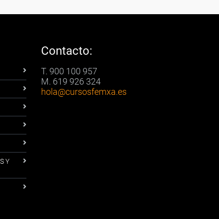
Contacto:
T. 900 100 957
M. 619 926 324
hola
@cursosfemxa.es
S Y