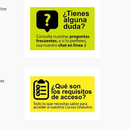
line
des