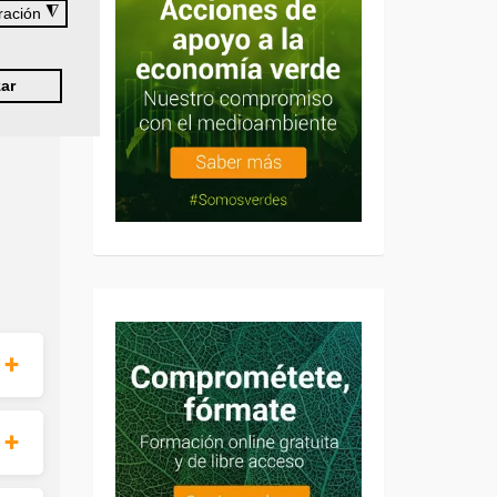
◮
ración
ar