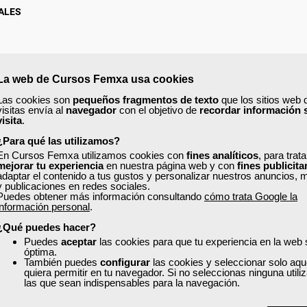
ALES
La web de Cursos Femxa usa cookies
Las cookies son
pequeños fragmentos de texto
que los sitios web 
visitas envía al
navegador
con el objetivo de
recordar información 
visita
.
¿Para qué las utilizamos?
En Cursos Femxa utilizamos cookies con
fines analíticos
, para trat
mejorar tu experiencia
en nuestra página web y con
fines publicita
adaptar el contenido a tus gustos y personalizar nuestros anuncios, 
y publicaciones en redes sociales.
Puedes obtener más información consultando
cómo trata Google la
ión de 25 horas.
información personal
.
¿Qué puedes hacer?
Puedes
aceptar
las cookies para que tu experiencia en la web
óptima.
También puedes
configurar
las cookies y seleccionar solo aqu
quiera permitir en tu navegador. Si no seleccionas ninguna util
las que sean indispensables para la navegación.