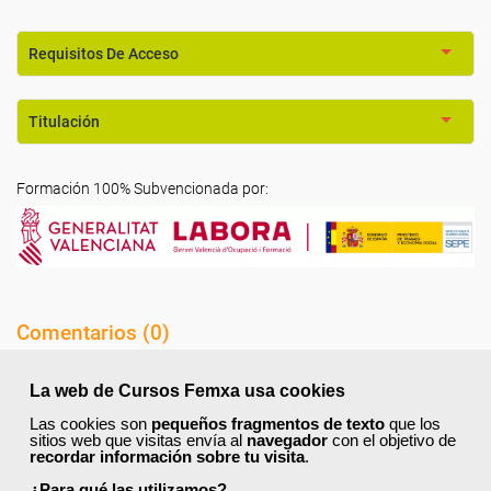
Requisitos De Acceso
Titulación
Formación 100% Subvencionada por:
Comentarios (
0
)
La web de Cursos Femxa usa cookies
Las cookies son
pequeños fragmentos de texto
que los
sitios web que visitas envía al
navegador
con el objetivo de
recordar información sobre tu visita
.
Preguntas frecuentes sobre la
¿Para qué las utilizamos?