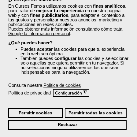
formación de Femxa
En Cursos Femxa utilizamos cookies con
fines analíticos
,
para tratar de
mejorar tu experiencia
en nuestra página
web y con
fines publicitarios
, para adaptar el contenido a
Resolvemos las dudas más habituales sobre nuestra
tus gustos y personalizar nuestros anuncios, marketing y
formación, metodología, equipo docente y ventajas
publicaciones en redes sociales.
Puedes obtener más información consultando
cómo trata
para el alumnado.
Google la información personal
.
¿Qué puedes hacer?
Puedes
aceptar
las cookies para que tu experiencia
¿Qué nos hace diferentes de la
en la web sea óptima.
competencia?
También puedes
configurar
las cookies y seleccionar
solo aquellas que quiera permitir en tu navegador. Si
no seleccionas ninguna utilizaremos las que sean
indispensables para la navegación.
¿Por qué solicitar plaza en Femxa cuando se
puede hacer directamente desde el SEPE?
Consulta nuestra
Política de cookies
Política de privacidad
◮
Configuración
¿Son los docentes un aspecto diferencial de
los cursos de Femxa?
Permitir cookies
Permitir todas las cookies
Rechazar
¿Los cursos de Femxa son prácticos y tienen
temario actualizado?