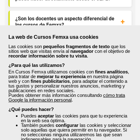
¿Son los docentes un aspecto diferencial de
los cursos de Femxa?
La web de Cursos Femxa usa cookies
¿Los cursos de Femxa son prácticos y tienen
Las cookies son
pequeños fragmentos de texto
que los
temario actualizado?
sitios web que visitas envía al
navegador
con el objetivo de
recordar información sobre tu visita
.
¿Para qué las utilizamos?
¿Qué ofrece Femxa al alumno una vez
En Cursos Femxa utilizamos cookies con
fines analíticos
,
para tratar de
mejorar tu experiencia
en nuestra página
finaliza su formación?
web y con
fines publicitarios
, para adaptar el contenido a
tus gustos y personalizar nuestros anuncios, marketing y
publicaciones en redes sociales.
Puedes obtener más información consultando
cómo trata
¿Recibiré un certificado al finalizar un curso
Google la información personal
.
gratuito?
¿Qué puedes hacer?
Puedes
aceptar
las cookies para que tu experiencia
en la web sea óptima.
También puedes
configurar
las cookies y seleccionar
solo aquellas que quiera permitir en tu navegador. Si
no seleccionas ninguna utilizaremos las que sean
indispensables para la navegación.