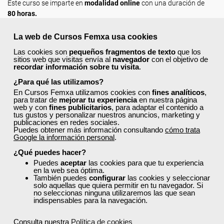
Este curso se imparte en
modalidad online
con una duración de
80 horas.
La web de Cursos Femxa usa cookies
Requisitos De Acceso
Las cookies son
pequeños fragmentos de texto
que los
sitios web que visitas envía al
navegador
con el objetivo de
recordar información sobre tu visita
.
Titulación
¿Para qué las utilizamos?
En Cursos Femxa utilizamos cookies con
fines analíticos
,
para tratar de
mejorar tu experiencia
en nuestra página
web y con
fines publicitarios
, para adaptar el contenido a
Entidades
tus gustos y personalizar nuestros anuncios, marketing y
publicaciones en redes sociales.
Puedes obtener más información consultando
cómo trata
Google la información personal
.
Formación 100% Subvencionada por:
¿Qué puedes hacer?
Puedes
aceptar
las cookies para que tu experiencia
en la web sea óptima.
También puedes
configurar
las cookies y seleccionar
solo aquellas que quiera permitir en tu navegador. Si
no seleccionas ninguna utilizaremos las que sean
Comentarios (
0
)
indispensables para la navegación.
Consulta nuestra
Política de cookies