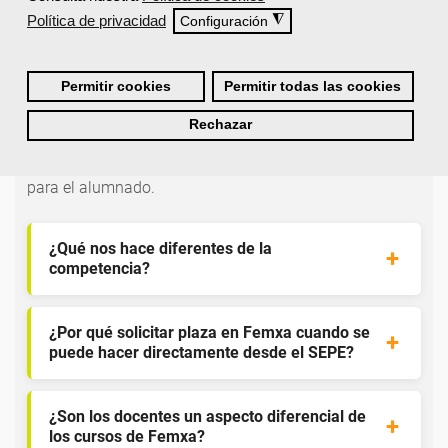
Política de privacidad
◮
Configuración
Preguntas frecuentes sobre la
Permitir cookies
Permitir todas las cookies
formación de Femxa
Rechazar
Resolvemos las dudas más habituales sobre nuestra
formación, metodología, equipo docente y ventajas
para el alumnado.
¿Qué nos hace diferentes de la
competencia?
¿Por qué solicitar plaza en Femxa cuando se
puede hacer directamente desde el SEPE?
¿Son los docentes un aspecto diferencial de
los cursos de Femxa?