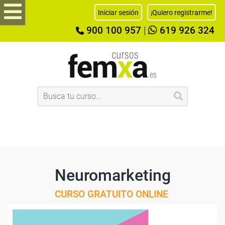
Iniciar sesión
¡Quiero registrarme!
900 100 957
|
619 926 324
Neuromarketing
CURSO GRATUITO ONLINE