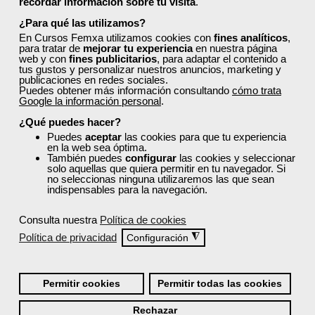
recordar información sobre tu visita
.
¿Para qué las utilizamos?
En Cursos Femxa utilizamos cookies con
fines analíticos
,
para tratar de
mejorar tu experiencia
en nuestra página
web y con
fines publicitarios
, para adaptar el contenido a
tus gustos y personalizar nuestros anuncios, marketing y
publicaciones en redes sociales.
¡Únete a la Comunidad Femxa!
Puedes obtener más información consultando
cómo trata
Google la información personal
.
Actualmente
este curso está cerrado
y no hay plazas
disponibles.
¿Qué puedes hacer?
Puedes
aceptar
las cookies para que tu experiencia
Si todavía no tienes cuenta de usuario,
regístrate
, indicando
en la web sea óptima.
tu sector profesional y tus preferencias formativas. Si ya
También puedes
configurar
las cookies y seleccionar
solo aquellas que quiera permitir en tu navegador. Si
estás registrado, inicia sesión a continuación y filtra tu
no seleccionas ninguna utilizaremos las que sean
búsqueda para encontrar los cursos que se ajusten a tu
indispensables para la navegación.
perfil.
Consulta nuestra
Política de cookies
Política de privacidad
◮
Configuración
Permitir cookies
Permitir todas las cookies
Recordarme
Rechazar