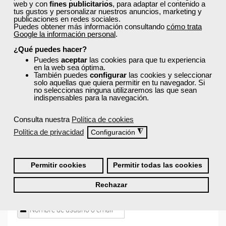
web y con
fines publicitarios
, para adaptar el contenido a
tus gustos y personalizar nuestros anuncios, marketing y
publicaciones en redes sociales.
¿Recibiré un certificado al finalizar un curso
Puedes obtener más información consultando
cómo trata
Google la información personal
.
gratuito?
¿Qué puedes hacer?
Puedes
aceptar
las cookies para que tu experiencia
en la web sea óptima.
También puedes
configurar
las cookies y seleccionar
solo aquellas que quiera permitir en tu navegador. Si
no seleccionas ninguna utilizaremos las que sean
indispensables para la navegación.
¡Únete a la Comunidad Femxa!
Consulta nuestra
Política de cookies
Actualmente
este curso está cerrado
y no hay plazas
Política de privacidad
◮
Configuración
disponibles.
Si todavía no tienes cuenta de usuario,
regístrate
, indicando
tu sector profesional y tus preferencias formativas. Si ya
Permitir cookies
Permitir todas las cookies
estás registrado, inicia sesión a continuación y filtra tu
búsqueda para encontrar los cursos que se ajusten a tu
Rechazar
perfil.