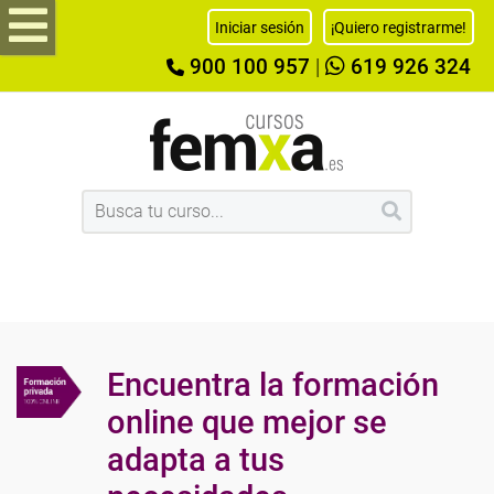
Iniciar sesión
¡Quiero registrarme!
900 100 957
|
619 926 324
Encuentra la formación
online que mejor se
adapta a tus