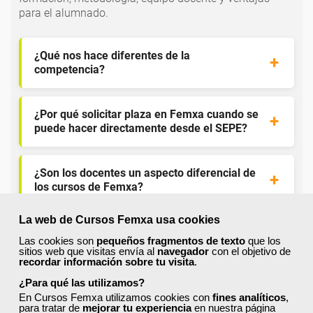
para el alumnado.
¿Qué nos hace diferentes de la
competencia?
¿Por qué solicitar plaza en Femxa cuando se
puede hacer directamente desde el SEPE?
¿Son los docentes un aspecto diferencial de
los cursos de Femxa?
La web de Cursos Femxa usa cookies
¿Los cursos de Femxa son prácticos y tienen
Las cookies son
pequeños fragmentos de texto
que los
temario actualizado?
sitios web que visitas envía al
navegador
con el objetivo de
recordar información sobre tu visita
.
¿Para qué las utilizamos?
¿Qué ofrece Femxa al alumno una vez
En Cursos Femxa utilizamos cookies con
fines analíticos
,
finaliza su formación?
para tratar de
mejorar tu experiencia
en nuestra página