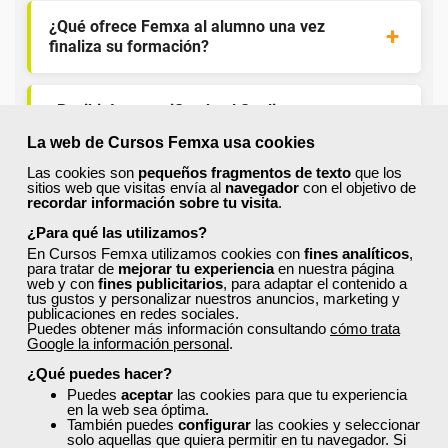
¿Qué ofrece Femxa al alumno una vez
finaliza su formación?
¿Recibiré un certificado al finalizar un curso
gratuito?
La web de Cursos Femxa usa cookies
Las cookies son
pequeños fragmentos de texto
que los
sitios web que visitas envía al
navegador
con el objetivo de
recordar información sobre tu visita
.
¿Para qué las utilizamos?
En Cursos Femxa utilizamos cookies con
fines analíticos
,
para tratar de
mejorar tu experiencia
en nuestra página
Inicia sesión:
web y con
fines publicitarios
, para adaptar el contenido a
tus gustos y personalizar nuestros anuncios, marketing y
Accede con tu nombre de usuario y contraseña o inicia
publicaciones en redes sociales.
sesión con Facebook, Google o LinkedIn:
Puedes obtener más información consultando
cómo trata
Google la información personal
.
¿Qué puedes hacer?
Puedes
aceptar
las cookies para que tu experiencia
en la web sea óptima.
También puedes
configurar
las cookies y seleccionar
solo aquellas que quiera permitir en tu navegador. Si