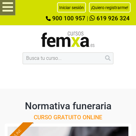
Iniciar sesión
¡Quiero registrarme!
900 100 957
|
619 926 324
Normativa funeraria
CURSO GRATUITO ONLINE
ONLINE