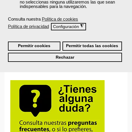
no seleccionas ninguna utilizaremos las que sean
indispensables para la navegación.
Recordarme
Iniciar sesión
Consulta nuestra
Política de cookies
Política de privacidad
◮
Configuración
¿No recuerdas tu nombre de usuario o contraseña?
Permitir cookies
Permitir todas las cookies
Si todavía no tienes cuenta de usuario,
regístrate aquí
Rechazar