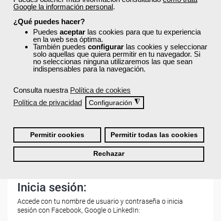
Google la información personal
.
¿Qué puedes hacer?
¿Los cursos de Femxa son prácticos y tienen
temario actualizado?
Puedes
aceptar
las cookies para que tu experiencia
en la web sea óptima.
También puedes
configurar
las cookies y seleccionar
solo aquellas que quiera permitir en tu navegador. Si
no seleccionas ninguna utilizaremos las que sean
¿Qué ofrece Femxa al alumno una vez
indispensables para la navegación.
finaliza su formación?
Consulta nuestra
Política de cookies
Política de privacidad
◮
Configuración
¿Recibiré un certificado al finalizar un curso
gratuito?
Permitir cookies
Permitir todas las cookies
Rechazar
Inicia sesión:
Accede con tu nombre de usuario y contraseña o inicia
sesión con Facebook, Google o LinkedIn: