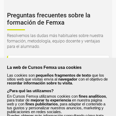
Preguntas frecuentes sobre la
formación de Femxa
Resolvemos las dudas más habituales sobre nuestra
formación, metodología, equipo docente y ventajas
para el alumnado.
¿Qué nos hace diferentes de la
competencia?
La web de Cursos Femxa usa cookies
Las cookies son
pequeños fragmentos de texto
que los
sitios web que visitas envía al
navegador
con el objetivo de
recordar información sobre tu visita
.
¿Por qué solicitar plaza en Femxa cuando se
puede hacer directamente desde el SEPE?
¿Para qué las utilizamos?
En Cursos Femxa utilizamos cookies con
fines analíticos
,
para tratar de
mejorar tu experiencia
en nuestra página
web y con
fines publicitarios
, para adaptar el contenido a
¿Son los docentes un aspecto diferencial de
tus gustos y personalizar nuestros anuncios, marketing y
los cursos de Femxa?
publicaciones en redes sociales.
Puedes obtener más información consultando
cómo trata