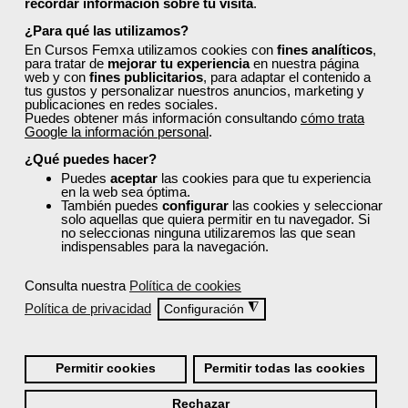
recordar información sobre tu visita
.
¿Para qué las utilizamos?
En Cursos Femxa utilizamos cookies con
fines analíticos
,
para tratar de
mejorar tu experiencia
en nuestra página
web y con
fines publicitarios
, para adaptar el contenido a
tus gustos y personalizar nuestros anuncios, marketing y
publicaciones en redes sociales.
Comentarios (
0
)
Puedes obtener más información consultando
cómo trata
Google la información personal
.
¿Qué puedes hacer?
Puedes
aceptar
las cookies para que tu experiencia
en la web sea óptima.
También puedes
configurar
las cookies y seleccionar
solo aquellas que quiera permitir en tu navegador. Si
Preguntas frecuentes sobre la
no seleccionas ninguna utilizaremos las que sean
indispensables para la navegación.
formación de Femxa
Consulta nuestra
Política de cookies
Resolvemos las dudas más habituales sobre nuestra
Política de privacidad
◮
Configuración
formación, metodología, equipo docente y ventajas
para el alumnado.
Permitir cookies
Permitir todas las cookies
¿Qué nos hace diferentes de la
Rechazar