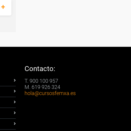
Contacto:
T. 900 100 957
M. 619 926 324
hola
@cursosfemxa.es