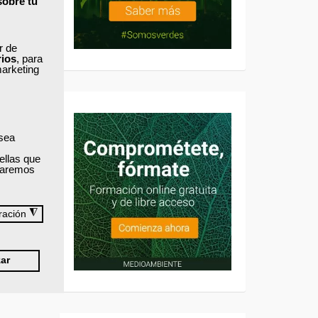
sobre tu
ar de
rios
, para
marketing
 sea
ellas que
izaremos
◮
ración
ar