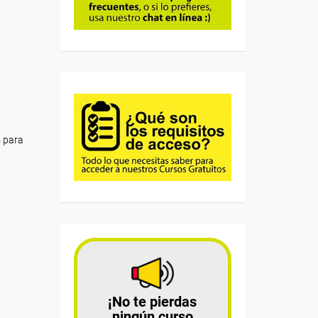
s para
¡No te pierdas
ningún curso