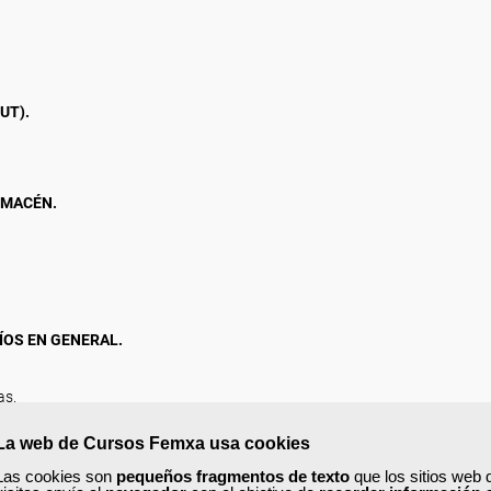
UT).
LMACÉN.
ÍOS EN GENERAL.
as.
cks.
n.
La web de Cursos Femxa usa cookies
Las cookies son
pequeños fragmentos de texto
que los sitios web 