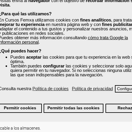
visitas envía al
navegador
con el objetivo de
recordar información 
visita
.
¿Para qué las utilizamos?
ados.
En Cursos Femxa utilizamos cookies con
fines analíticos
, para trat
mejorar tu experiencia
en nuestra página web y con
fines publicita
adaptar el contenido a tus gustos y personalizar nuestros anuncios, 
acén.
y publicaciones en redes sociales.
Puedes obtener más información consultando
cómo trata Google la
información personal
.
¿Qué puedes hacer?
Puedes
aceptar
las cookies para que tu experiencia en la web
óptima.
También puedes
configurar
las cookies y seleccionar solo aqu
categorías de los recursos humanos del almacén.
quiera permitir en tu navegador. Si no seleccionas ninguna util
tamentos de la empresa.
las que sean indispensables para la navegación.
L TRABAJO.
Consulta nuestra
Política de cookies
Política de privacidad
Configu
Permitir cookies
Permitir todas las cookies
Rechaz
icable a los almacenes.