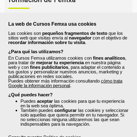
Resolvemos las dudas más habituales sobre nuestra
formación, metodología, equipo docente y ventajas
La web de Cursos Femxa usa cookies
para el alumnado.
Las cookies son
pequeños fragmentos de texto
que los
sitios web que visitas envía al
navegador
con el objetivo de
recordar información sobre tu visita
.
¿Qué nos hace diferentes de la
¿Para qué las utilizamos?
competencia?
En Cursos Femxa utilizamos cookies con
fines analíticos
,
para tratar de
mejorar tu experiencia
en nuestra página
web y con
fines publicitarios
, para adaptar el contenido a
tus gustos y personalizar nuestros anuncios, marketing y
¿Por qué solicitar plaza en Femxa cuando
publicaciones en redes sociales.
se puede hacer directamente desde el
Puedes obtener más información consultando
cómo trata
SEPE?
Google la información personal
.
¿Qué puedes hacer?
Puedes
aceptar
las cookies para que tu experiencia
¿Son los docentes un aspecto diferencial
en la web sea óptima.
de los cursos de Femxa?
También puedes
configurar
las cookies y seleccionar
solo aquellas que quiera permitir en tu navegador. Si
no seleccionas ninguna utilizaremos las que sean
indispensables para la navegación.
¿Los cursos de Femxa son prácticos y
tienen temario actualizado?