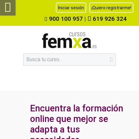
Iniciar sesión
¡Quiero registrarme!
900 100 957
|
619 926 324
Encuentra la formación
online que mejor se
adapta a tus