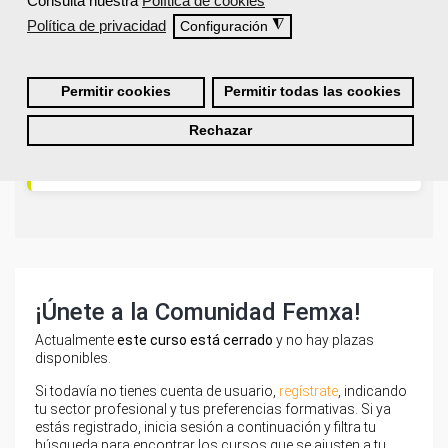
Consulta nuestra
Política de cookies
Política de privacidad
◮
Configuración
¿Qué ofrece Femxa al alumno una vez
finaliza su formación?
Permitir cookies
Permitir todas las cookies
Rechazar
¿Recibiré un certificado al finalizar un
curso gratuito?
¡Únete a la Comunidad Femxa!
Actualmente
este curso está cerrado
y no hay plazas
disponibles.
Si todavía no tienes cuenta de usuario,
regístrate
, indicando
tu sector profesional y tus preferencias formativas. Si ya
estás registrado, inicia sesión a continuación y filtra tu
búsqueda para encontrar los cursos que se ajusten a tu