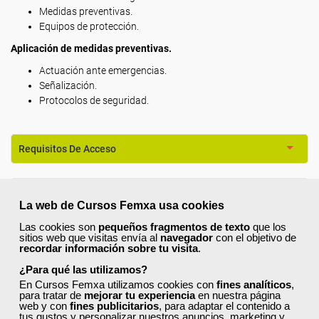
Medidas preventivas.
Equipos de protección.
Aplicación de medidas preventivas.
Actuación ante emergencias.
Señalización.
Protocolos de seguridad.
Requisitos De Acceso
Titulación
La web de Cursos Femxa usa cookies
Las cookies son
pequeños fragmentos de texto
que los
Formación 100% Subvencionada por:
sitios web que visitas envía al
navegador
con el objetivo de
recordar información sobre tu visita
.
¿Para qué las utilizamos?
En Cursos Femxa utilizamos cookies con
fines analíticos
,
para tratar de
mejorar tu experiencia
en nuestra página
web y con
fines publicitarios
, para adaptar el contenido a
tus gustos y personalizar nuestros anuncios, marketing y