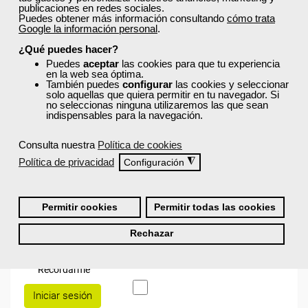
publicaciones en redes sociales.
Puedes obtener más información consultando
cómo trata
Comentarios (
0
)
Google la información personal
.
¿Qué puedes hacer?
¡Únete a la Comunidad Femxa!
Puedes
aceptar
las cookies para que tu experiencia
en la web sea óptima.
También puedes
configurar
las cookies y seleccionar
Actualmente
este curso está cerrado
y no hay plazas
solo aquellas que quiera permitir en tu navegador. Si
disponibles.
no seleccionas ninguna utilizaremos las que sean
indispensables para la navegación.
Si todavía no tienes cuenta de usuario,
regístrate
, indicando
tu sector profesional y tus preferencias formativas. Si ya
estás registrado, inicia sesión a continuación y filtra tu
Consulta nuestra
Política de cookies
búsqueda para encontrar los cursos que se ajusten a tu
Política de privacidad
◮
Configuración
perfil.
Permitir cookies
Permitir todas las cookies
Rechazar
Recordarme
Iniciar sesión