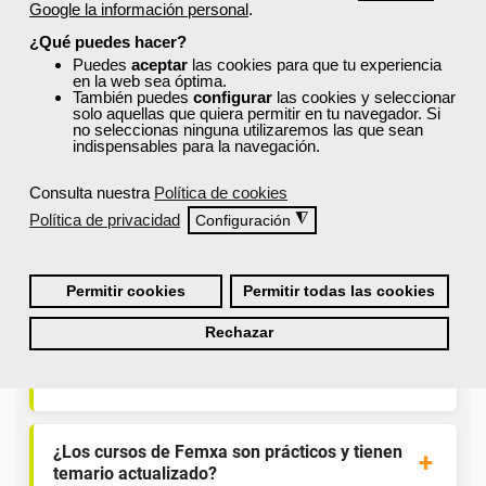
formación de Femxa
Google la información personal
.
¿Qué puedes hacer?
Puedes
aceptar
las cookies para que tu experiencia
Resolvemos las dudas más habituales sobre nuestra
en la web sea óptima.
formación, metodología, equipo docente y ventajas
También puedes
configurar
las cookies y seleccionar
para el alumnado.
solo aquellas que quiera permitir en tu navegador. Si
no seleccionas ninguna utilizaremos las que sean
indispensables para la navegación.
¿Qué nos hace diferentes de la
Consulta nuestra
Política de cookies
competencia?
Política de privacidad
◮
Configuración
¿Por qué solicitar plaza en Femxa cuando se
puede hacer directamente desde el SEPE?
Permitir cookies
Permitir todas las cookies
Rechazar
¿Son los docentes un aspecto diferencial de
los cursos de Femxa?
¿Los cursos de Femxa son prácticos y tienen
temario actualizado?