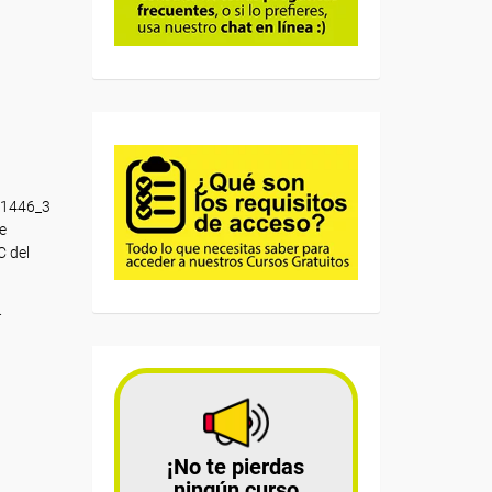
MF1446_3
e
C del
.
¡No te pierdas
ningún curso