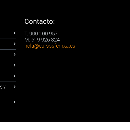
Contacto:
T. 900 100 957
M. 619 926 324
hola
@cursosfemxa.es
S Y