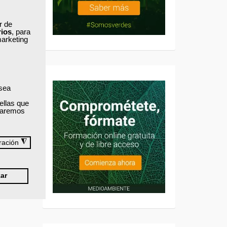
ar de
rios
, para
marketing
 sea
ellas que
izaremos
◮
ración
ar