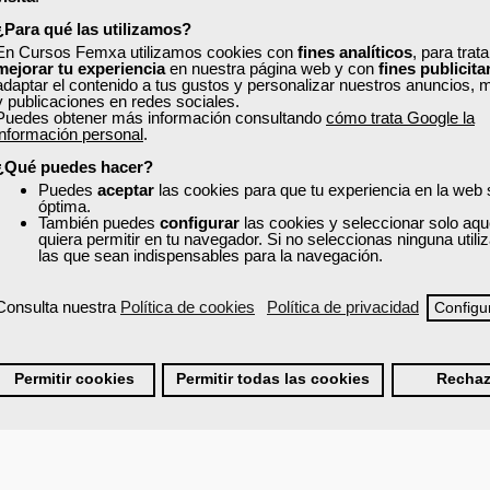
¿Para qué las utilizamos?
En Cursos Femxa utilizamos cookies con
fines analíticos
, para trat
mejorar tu experiencia
en nuestra página web y con
fines publicita
adaptar el contenido a tus gustos y personalizar nuestros anuncios, 
y publicaciones en redes sociales.
Puedes obtener más información consultando
cómo trata Google la
ÓN Y ACTUALIZACIÓN DOCENTE.
información personal
.
ad formativa.
¿Qué puedes hacer?
.
Puedes
aceptar
las cookies para que tu experiencia en la web
óptima.
 mejora para la acción formativa.
También puedes
configurar
las cookies y seleccionar solo aqu
la acción formativa.
quiera permitir en tu navegador. Si no seleccionas ninguna util
las que sean indispensables para la navegación.
ógica de los formadores:
Consulta nuestra
Política de cookies
Política de privacidad
Configu
Permitir cookies
Permitir todas las cookies
Rechaz
n presencial final.