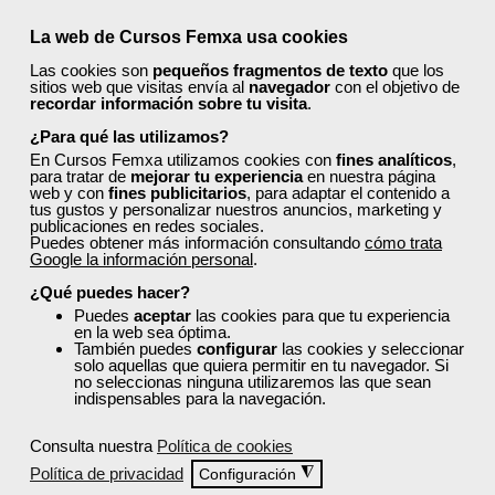
¿Cómo son las clases?
La web de Cursos Femxa usa cookies
Este curso se imparte en
modalidad online con un examen
Las cookies son
pequeños fragmentos de texto
que los
sitios web que visitas envía al
navegador
con el objetivo de
presencial final.
recordar información sobre tu visita
.
¿Para qué las utilizamos?
En Cursos Femxa utilizamos cookies con
fines analíticos
,
Requisitos De Acceso
para tratar de
mejorar tu experiencia
en nuestra página
web y con
fines publicitarios
, para adaptar el contenido a
tus gustos y personalizar nuestros anuncios, marketing y
publicaciones en redes sociales.
Titulación
Puedes obtener más información consultando
cómo trata
Google la información personal
.
¿Qué puedes hacer?
Formación 100% Subvencionada por:
Puedes
aceptar
las cookies para que tu experiencia
en la web sea óptima.
También puedes
configurar
las cookies y seleccionar
solo aquellas que quiera permitir en tu navegador. Si
no seleccionas ninguna utilizaremos las que sean
indispensables para la navegación.
Consulta nuestra
Política de cookies
Comentarios (
0
)
Política de privacidad
◮
Configuración