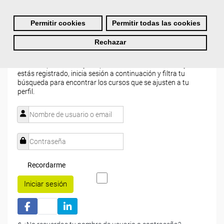
¡Únete a la Comunidad Femxa!
Permitir cookies
Permitir todas las cookies
Actualmente
este curso está cerrado
y no hay plazas
disponibles.
Rechazar
Si todavía no tienes cuenta de usuario,
regístrate
, indicando
tu sector profesional y tus preferencias formativas. Si ya
estás registrado, inicia sesión a continuación y filtra tu
búsqueda para encontrar los cursos que se ajusten a tu
perfil.
Recordarme
Iniciar sesión