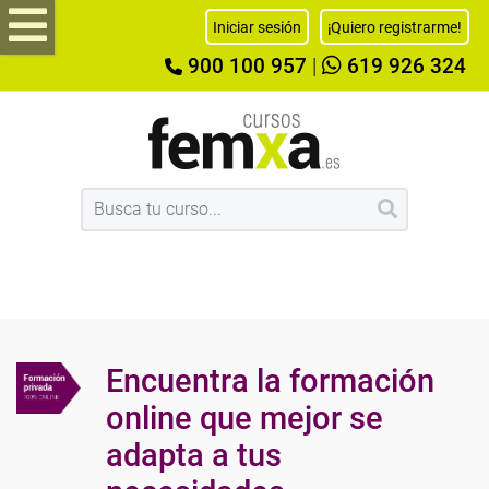
Iniciar sesión
¡Quiero registrarme!
900 100 957
|
619 926 324
Encuentra la formación
online que mejor se
adapta a tus