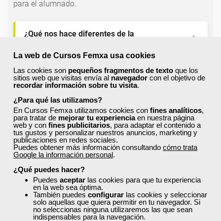
para el alumnado.
¿Qué nos hace diferentes de la
competencia?
La web de Cursos Femxa usa cookies
Las cookies son
pequeños fragmentos de texto
que los
¿Por qué solicitar plaza en Femxa cuando se
sitios web que visitas envía al
navegador
con el objetivo de
puede hacer directamente desde el SEPE?
recordar información sobre tu visita
.
¿Para qué las utilizamos?
En Cursos Femxa utilizamos cookies con
fines analíticos
,
¿Son los docentes un aspecto diferencial de
para tratar de
mejorar tu experiencia
en nuestra página
web y con
fines publicitarios
, para adaptar el contenido a
los cursos de Femxa?
tus gustos y personalizar nuestros anuncios, marketing y
publicaciones en redes sociales.
Puedes obtener más información consultando
cómo trata
Google la información personal
.
¿Los cursos de Femxa son prácticos y tienen
temario actualizado?
¿Qué puedes hacer?
Puedes
aceptar
las cookies para que tu experiencia
en la web sea óptima.
También puedes
configurar
las cookies y seleccionar
¿Qué ofrece Femxa al alumno una vez
solo aquellas que quiera permitir en tu navegador. Si
finaliza su formación?
no seleccionas ninguna utilizaremos las que sean
indispensables para la navegación.