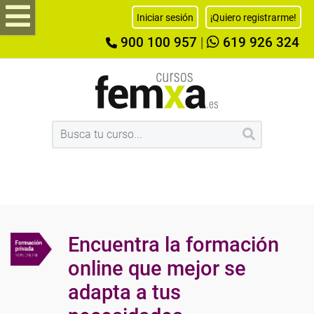
Iniciar sesión
¡Quiero registrarme!
900 100 957
|
619 926 324
Encuentra la formación
online que mejor se
adapta a tus