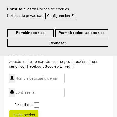
Consulta nuestra
Política de cookies
¿Recibiré un certificado al finalizar un curso
gratuito?
Política de privacidad
◮
Configuración
Permitir cookies
Permitir todas las cookies
Rechazar
Inicia sesión:
Accede con tu nombre de usuario y contraseña o inicia
sesión con Facebook, Google o LinkedIn:
Recordarme
Iniciar sesión