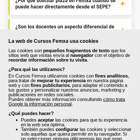
¿Por qué solicitar plaza en Femxa cuando se
puede hacer directamente desde el SEPE?
¿Son los docentes un aspecto diferencial de
los cursos de Femxa?
La web de Cursos Femxa usa cookies
Las cookies son
pequeños fragmentos de texto
que los
¿Los cursos de Femxa son prácticos y tienen
sitios web que visitas envía al
navegador
con el objetivo de
temario actualizado?
recordar información sobre tu visita
.
¿Para qué las utilizamos?
En Cursos Femxa utilizamos cookies con
fines analíticos
,
¿Qué ofrece Femxa al alumno una vez
para tratar de
mejorar tu experiencia
en nuestra página
finaliza su formación?
web y con
fines publicitarios
, para adaptar el contenido a
tus gustos y personalizar nuestros anuncios, marketing y
publicaciones en redes sociales.
Puedes obtener más información consultando
cómo trata
Google la información personal
.
¿Recibiré un certificado al finalizar un curso
gratuito?
¿Qué puedes hacer?
Puedes
aceptar
las cookies para que tu experiencia
en la web sea óptima.
También puedes
configurar
las cookies y seleccionar
solo aquellas que quiera permitir en tu navegador. Si
no seleccionas ninguna utilizaremos las que sean