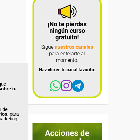
¡No te pierdas
ningún curso
gratuito!
Sigue
nuestros canales
para enterarte al
momento.
Haz clic en tu canal favorito:
que
sobre tu
ar de
rios
, para
marketing