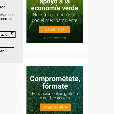
 sea
ellas que
izaremos
◮
ración
ar