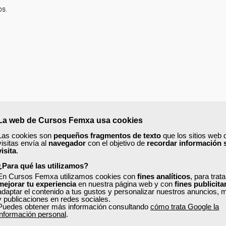
os.
La web de Cursos Femxa usa cookies
Las cookies son
pequeños fragmentos de texto
que los sitios web 
visitas envía al
navegador
con el objetivo de
recordar información 
visita
.
¿Para qué las utilizamos?
En Cursos Femxa utilizamos cookies con
fines analíticos
, para trat
mejorar tu experiencia
en nuestra página web y con
fines publicita
adaptar el contenido a tus gustos y personalizar nuestros anuncios, 
y publicaciones en redes sociales.
Puedes obtener más información consultando
cómo trata Google la
ios.
información personal
.