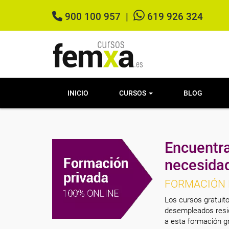
900 100 957
|
619 926 324
INICIO
CURSOS
BLOG
Encuentra
necesida
FORMACIÓN 
Los cursos gratuito
desempleados resid
a esta formación gr