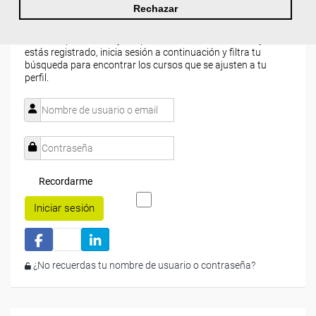
disponibles.
Rechazar
Si todavía no tienes cuenta de usuario,
regístrate
, indicando
tu sector profesional y tus preferencias formativas. Si ya
estás registrado, inicia sesión a continuación y filtra tu
búsqueda para encontrar los cursos que se ajusten a tu
perfil.
Recordarme
Iniciar sesión
¿No recuerdas tu nombre de usuario o contraseña?