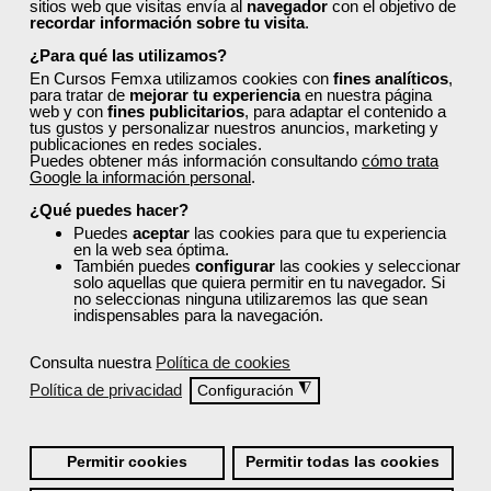
sitios web que visitas envía al
navegador
con el objetivo de
los cursos de Femxa?
recordar información sobre tu visita
.
¿Para qué las utilizamos?
¿Los cursos de Femxa son prácticos y tienen
En Cursos Femxa utilizamos cookies con
fines analíticos
,
para tratar de
mejorar tu experiencia
en nuestra página
temario actualizado?
web y con
fines publicitarios
, para adaptar el contenido a
tus gustos y personalizar nuestros anuncios, marketing y
publicaciones en redes sociales.
Puedes obtener más información consultando
cómo trata
¿Qué ofrece Femxa al alumno una vez
Google la información personal
.
finaliza su formación?
¿Qué puedes hacer?
Puedes
aceptar
las cookies para que tu experiencia
en la web sea óptima.
¿Recibiré un certificado al finalizar un curso
También puedes
configurar
las cookies y seleccionar
solo aquellas que quiera permitir en tu navegador. Si
gratuito?
no seleccionas ninguna utilizaremos las que sean
indispensables para la navegación.
Consulta nuestra
Política de cookies
Política de privacidad
◮
Configuración
¡Únete a la Comunidad Femxa!
Permitir cookies
Permitir todas las cookies
Actualmente
este curso está cerrado
y no hay plazas