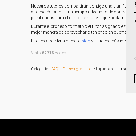
Nuestros tutores compartirán contigo una planificación 
sí, deberás cumplir un tiempo adecuado de conexión a 
planificadas para el curso de manera que podamos justif
Durante el proceso formativo el tutor asignado estará p
mejor manera de aprovecharlo teniendo en cuenta tus o
Puedes acceder a nuestro
blog
si quieres más informa
Visto
62715
veces
Etiquetas:
cursos on
Categoría:
FAQ´s Cursos gratuitos