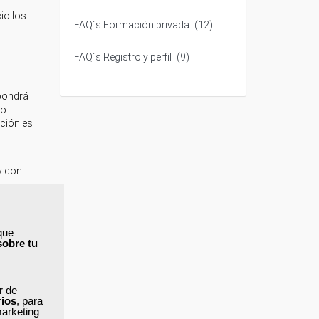
cio los
FAQ´s Formación privada
(12)
FAQ´s Registro y perfil
(9)
 pondrá
no
cción es
y con
tas de
eriencia
que
sobre tu
ar al
ar de
en cuenta
rios
, para
marketing