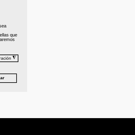
oria. Eso
s horas
 sea
 sobre la
ellas que
izaremos
◮
ración
ar
er arriba