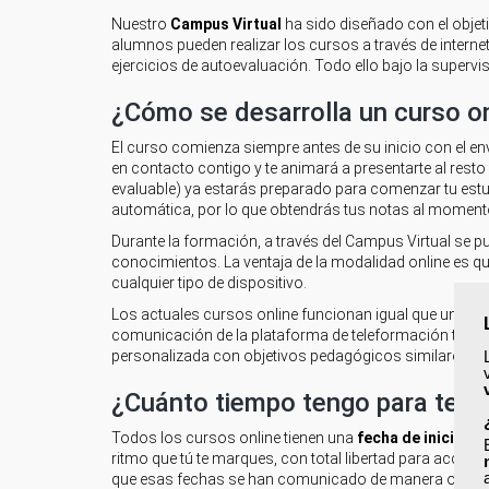
Nuestro
Campus Virtual
ha sido diseñado con el objetiv
alumnos pueden realizar los cursos a través de internet
ejercicios de autoevaluación. Todo ello bajo la supervis
¿Cómo se desarrolla un curso o
El curso comienza siempre antes de su inicio con el env
en contacto contigo y te animará a presentarte al res
evaluable) ya estarás preparado para comenzar tu estu
automática, por lo que obtendrás tus notas al moment
Durante la formación, a través del Campus Virtual se p
conocimientos. La ventaja de la modalidad online es que
cualquier tipo de dispositivo.
Los actuales cursos online funcionan igual que un aula
comunicación de la plataforma de teleformación tendrá
personalizada con objetivos pedagógicos similares a u
¿Cuánto tiempo tengo para termi
Todos los cursos online tienen una
fecha de inicio y 
ritmo que tú te marques, con total libertad para accede
que esas fechas se han comunicado de manera oficial