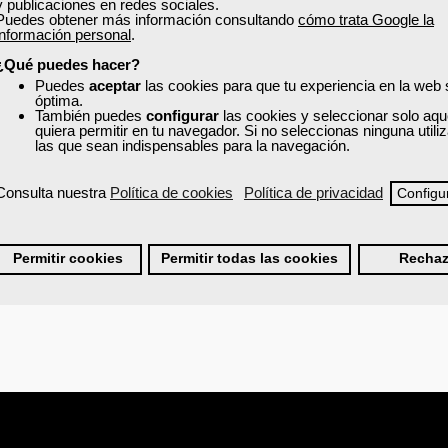
y publicaciones en redes sociales.
Puedes obtener más información consultando
cómo trata Google la
ideal, para que te marques un ritmo, pero es orientativa, nunca obligat
información personal
.
la plataforma de teleformación. Este tiempo estará relacionado con la
icar tus interacciones y estudio dentro del aula virtual.
¿Qué puedes hacer?
Puedes
aceptar
las cookies para que tu experiencia en la web
endiente de ti, comprobará el tiempo que dedicas al curso y te orientará
óptima.
bjetivos y circunstancias.
También puedes
configurar
las cookies y seleccionar solo aqu
quiera permitir en tu navegador. Si no seleccionas ninguna util
ción sobre cómo sacar el máximo partido a un curso online.
las que sean indispensables para la navegación.
Consulta nuestra
Política de cookies
Política de privacidad
Configu
line
cursos gratuitos
Permitir cookies
Permitir todas las cookies
Rechaz
⇑ Volv