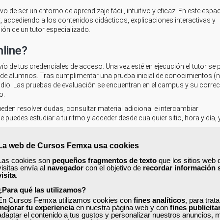
o de ser un entorno de aprendizaje fácil, intuitivo y eficaz. En este espa
, accediendo a los contenidos didácticos, explicaciones interactivas y
ión de un tutor especializado.
nline?
ío de tus credenciales de acceso. Una vez esté en ejecución el tutor se
to de alumnos. Tras cumplimentar una prueba inicial de conocimientos (
dio. Las pruebas de evaluación se encuentran en el campus y su corre
o.
ueden resolver dudas, consultar material adicional e intercambiar
 puedes estudiar a tu ritmo y acceder desde cualquier sitio, hora y día, 
 tradicional, pero sin necesidad de desplazamientos. Con las herramien
La web de Cursos Femxa usa cookies
s hilo directo con compañeros y tutores y podrás disfrutar de una exp
n curso presencial.
Las cookies son
pequeños fragmentos de texto
que los sitios web 
visitas envía al
navegador
con el objetivo de
recordar información 
visita
.
nar un curso online?
¿Para qué las utilizamos?
una fecha de finalización
. Durante este período de tiempo puedes avanz
En Cursos Femxa utilizamos cookies con
fines analíticos
, para trat
r a la plataforma online y a los contenidos del curso. Siempre teniendo 
mejorar tu experiencia
en nuestra página web y con
fines publicita
adaptar el contenido a tus gustos y personalizar nuestros anuncios, 
 y son inamovibles.