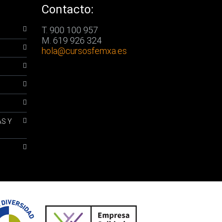
Contacto:
T. 900 100 957
M. 619 926 324
hola
@cursosfemxa.es
AS Y