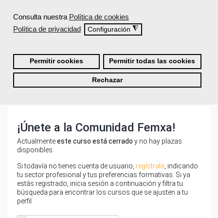
¿Qué ofrece Femxa al alumno una vez
finaliza su formación?
Consulta nuestra
Política de cookies
Política de privacidad
◮
Configuración
¿Recibiré un certificado al finalizar un
curso gratuito?
Permitir cookies
Permitir todas las cookies
Rechazar
¡Únete a la Comunidad Femxa!
Actualmente
este curso está cerrado
y no hay plazas
disponibles.
Si todavía no tienes cuenta de usuario,
regístrate
, indicando
tu sector profesional y tus preferencias formativas. Si ya
estás registrado, inicia sesión a continuación y filtra tu
búsqueda para encontrar los cursos que se ajusten a tu
perfil.