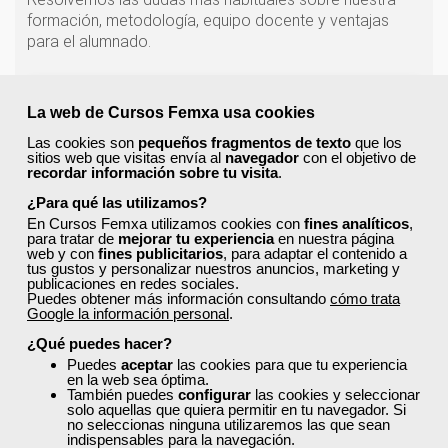
formación, metodología, equipo docente y ventajas
para el alumnado.
¿Qué nos hace diferentes de la
La web de Cursos Femxa usa cookies
competencia?
Las cookies son
pequeños fragmentos de texto
que los
sitios web que visitas envía al
navegador
con el objetivo de
recordar información sobre tu visita
.
¿Por qué solicitar plaza en Femxa cuando
¿Para qué las utilizamos?
se puede hacer directamente desde el
En Cursos Femxa utilizamos cookies con
fines analíticos
,
SEPE?
para tratar de
mejorar tu experiencia
en nuestra página
web y con
fines publicitarios
, para adaptar el contenido a
tus gustos y personalizar nuestros anuncios, marketing y
publicaciones en redes sociales.
¿Son los docentes un aspecto diferencial
Puedes obtener más información consultando
cómo trata
de los cursos de Femxa?
Google la información personal
.
¿Qué puedes hacer?
Puedes
aceptar
las cookies para que tu experiencia
¿Los cursos de Femxa son prácticos y
en la web sea óptima.
tienen temario actualizado?
También puedes
configurar
las cookies y seleccionar
solo aquellas que quiera permitir en tu navegador. Si
no seleccionas ninguna utilizaremos las que sean
indispensables para la navegación.