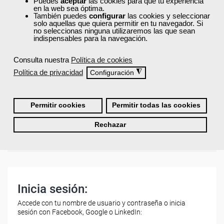
Puedes
aceptar
las cookies para que tu experiencia
en la web sea óptima.
También puedes
configurar
las cookies y seleccionar
¿Los cursos de Femxa son prácticos y tienen
solo aquellas que quiera permitir en tu navegador. Si
temario actualizado?
no seleccionas ninguna utilizaremos las que sean
indispensables para la navegación.
Consulta nuestra
Política de cookies
¿Qué ofrece Femxa al alumno una vez
Política de privacidad
◮
finaliza su formación?
Configuración
¿Recibiré un certificado al finalizar un curso
Permitir cookies
Permitir todas las cookies
gratuito?
Rechazar
Inicia sesión:
Accede con tu nombre de usuario y contraseña o inicia
sesión con Facebook, Google o LinkedIn: