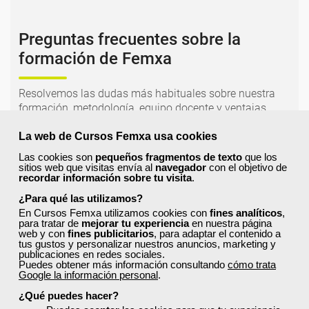
Preguntas frecuentes sobre la
formación de Femxa
Resolvemos las dudas más habituales sobre nuestra
formación, metodología, equipo docente y ventajas
para el alumnado.
La web de Cursos Femxa usa cookies
Las cookies son
pequeños fragmentos de texto
que los
¿Qué nos hace diferentes de la
sitios web que visitas envía al
navegador
con el objetivo de
competencia?
recordar información sobre tu visita
.
¿Para qué las utilizamos?
En Cursos Femxa utilizamos cookies con
fines analíticos
,
¿Por qué solicitar plaza en Femxa cuando se
para tratar de
mejorar tu experiencia
en nuestra página
web y con
fines publicitarios
, para adaptar el contenido a
puede hacer directamente desde el SEPE?
tus gustos y personalizar nuestros anuncios, marketing y
publicaciones en redes sociales.
Puedes obtener más información consultando
cómo trata
Google la información personal
.
¿Son los docentes un aspecto diferencial de
los cursos de Femxa?
¿Qué puedes hacer?