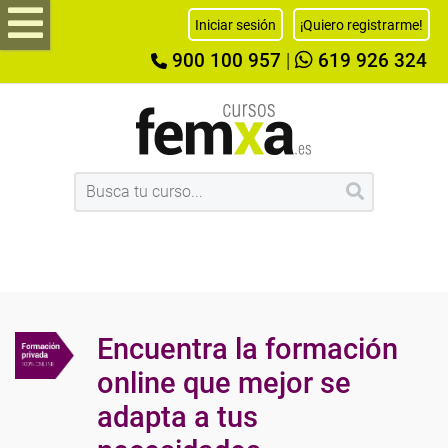
Iniciar sesión
¡Quiero registrarme!
900 100 957
|
619 926 324
Encuentra la formación
online que mejor se
adapta a tus