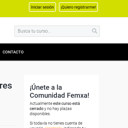
Iniciar sesión
¡Quiero registrarme!
CONTACTO
res
¡Únete a la
Comunidad Femxa!
Actualmente
este curso está
cerrado
y no hay plazas
disponibles.
Si todavía no tienes cuenta de