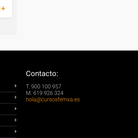
Contacto:
T. 900 100 957
M. 619 926 324
hola
@cursosfemxa.es