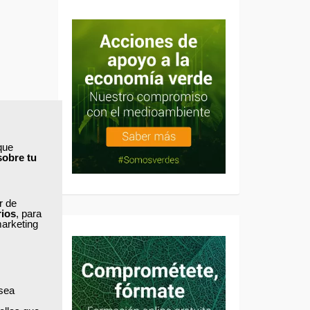
que
sobre tu
ar de
rios
, para
marketing
 sea