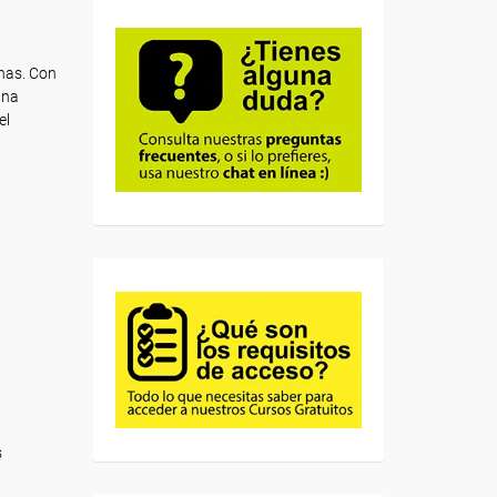
rnas. Con
una
el
s