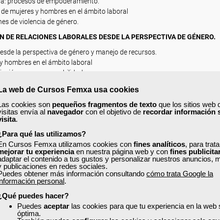
toria: procesos de empoderamiento.
 de mujeres y hombres en el ámbito laboral
es de violencia de género.
ÓN DE RELACIONES LABORALES DESDE LA PERSPECTIVA DE GÉNERO.
esde la perspectiva de género y manejo de recursos.
 y hombres en el ámbito laboral
liación y corresponsabilidad.
La web de Cursos Femxa usa cookies
Las cookies son
pequeños fragmentos de texto
que los sitios web 
visitas envía al
navegador
con el objetivo de
recordar información 
visita
.
¿Para qué las utilizamos?
En Cursos Femxa utilizamos cookies con
fines analíticos
, para trat
mejorar tu experiencia
en nuestra página web y con
fines publicita
adaptar el contenido a tus gustos y personalizar nuestros anuncios, 
y publicaciones en redes sociales.
Puedes obtener más información consultando
cómo trata Google la
información personal
.
¿Qué puedes hacer?
Puedes
aceptar
las cookies para que tu experiencia en la web
óptima.