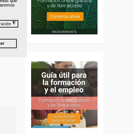
ellas que
izaremos
◮
ración
ar