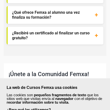
¿Qué ofrece Femxa al alumno una vez
finaliza su formación?
¿Recibiré un certificado al finalizar un curso
gratuito?
¡Únete a la Comunidad Femxa!
Actualmente
este curso está cerrado
y no hay plazas
disponibles.
La web de Cursos Femxa usa cookies
Si todavía no tienes cuenta de usuario,
regístrate
, indicando
Las cookies son
pequeños fragmentos de texto
que los
tu sector profesional y tus preferencias formativas. Si ya
sitios web que visitas envía al
navegador
con el objetivo de
recordar información sobre tu visita
.
estás registrado, inicia sesión a continuación y filtra tu
búsqueda para encontrar los cursos que se ajusten a tu
¿Para qué las utilizamos?