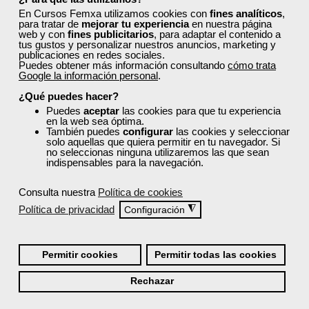
perfil.
En Cursos Femxa utilizamos cookies con
fines analíticos
,
para tratar de
mejorar tu experiencia
en nuestra página
web y con
fines publicitarios
, para adaptar el contenido a
tus gustos y personalizar nuestros anuncios, marketing y
publicaciones en redes sociales.
Puedes obtener más información consultando
cómo trata
Google la información personal
.
¿Qué puedes hacer?
Recordarme
Puedes
aceptar
las cookies para que tu experiencia
en la web sea óptima.
Iniciar sesión
También puedes
configurar
las cookies y seleccionar
solo aquellas que quiera permitir en tu navegador. Si
no seleccionas ninguna utilizaremos las que sean
indispensables para la navegación.
¿No recuerdas tu nombre de usuario o contraseña?
Consulta nuestra
Política de cookies
Política de privacidad
◮
Configuración
Permitir cookies
Permitir todas las cookies
Rechazar