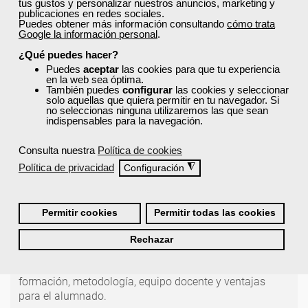
tus gustos y personalizar nuestros anuncios, marketing y
Titulación
publicaciones en redes sociales.
Puedes obtener más información consultando
cómo trata
Google la información personal
.
Formación 100% Subvencionada por:
¿Qué puedes hacer?
Puedes
aceptar
las cookies para que tu experiencia
en la web sea óptima.
También puedes
configurar
las cookies y seleccionar
solo aquellas que quiera permitir en tu navegador. Si
no seleccionas ninguna utilizaremos las que sean
indispensables para la navegación.
Comentarios (
0
)
Consulta nuestra
Política de cookies
Política de privacidad
◮
Configuración
Preguntas frecuentes sobre la
Permitir cookies
Permitir todas las cookies
formación de Femxa
Rechazar
Resolvemos las dudas más habituales sobre nuestra
formación, metodología, equipo docente y ventajas
para el alumnado.