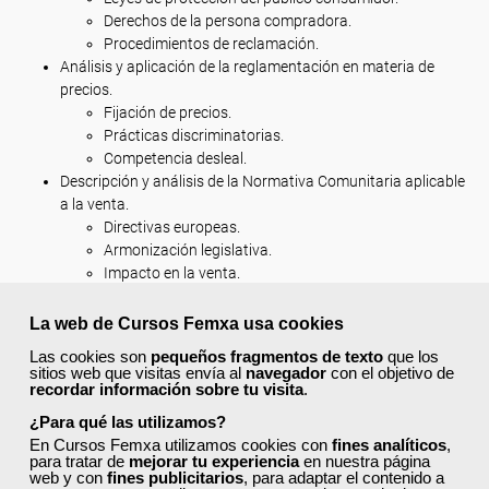
Derechos de la persona compradora.
Procedimientos de reclamación.
Análisis y aplicación de la reglamentación en materia de
precios.
Fijación de precios.
Prácticas discriminatorias.
Competencia desleal.
Descripción y análisis de la Normativa Comunitaria aplicable
a la venta.
Directivas europeas.
Armonización legislativa.
Impacto en la venta.
¿Cómo son las clases?
La web de Cursos Femxa usa cookies
Este curso se imparte en
modalidad online
con una duración
Las cookies son
pequeños fragmentos de texto
que los
de
180 horas.
sitios web que visitas envía al
navegador
con el objetivo de
recordar información sobre tu visita
.
¿Para qué las utilizamos?
Requisitos De Acceso
En Cursos Femxa utilizamos cookies con
fines analíticos
,
para tratar de
mejorar tu experiencia
en nuestra página
web y con
fines publicitarios
, para adaptar el contenido a