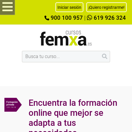
Iniciar sesión
¡Quiero registrarme!
900 100 957
|
619 926 324
Encuentra la formación
online que mejor se
adapta a tus