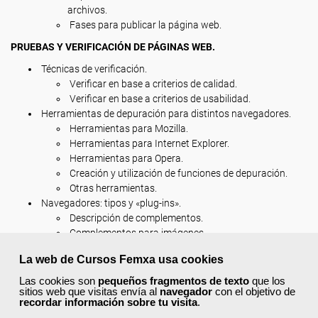
archivos.
Fases para publicar la página web.
PRUEBAS Y VERIFICACIÓN DE PÁGINAS WEB.
Técnicas de verificación.
Verificar en base a criterios de calidad.
Verificar en base a criterios de usabilidad.
Herramientas de depuración para distintos navegadores.
Herramientas para Mozilla.
Herramientas para Internet Explorer.
Herramientas para Opera.
Creación y utilización de funciones de depuración.
Otras herramientas.
Navegadores: tipos y «plug-ins».
Descripción de complementos.
Complementos para imágenes.
Complementos para música.
La web de Cursos Femxa usa cookies
Complementos para vídeo.
Complementos para contenidos.
Las cookies son
pequeños fragmentos de texto
que los
sitios web que visitas envía al
navegador
con el objetivo de
Máquinas virtuales.
recordar información sobre tu visita
.