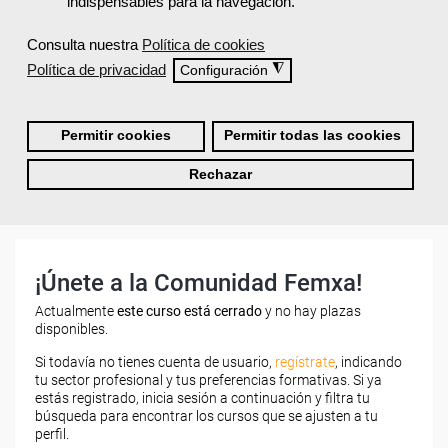
indispensables para la navegación.
¿Qué ofrece Femxa al alumno una vez
Consulta nuestra
Política de cookies
finaliza su formación?
Política de privacidad
◮
Configuración
¿Recibiré un certificado al finalizar un curso
gratuito?
Permitir cookies
Permitir todas las cookies
Rechazar
¡Únete a la Comunidad Femxa!
Actualmente
este curso está cerrado
y no hay plazas
disponibles.
Si todavía no tienes cuenta de usuario,
regístrate
, indicando
tu sector profesional y tus preferencias formativas. Si ya
estás registrado, inicia sesión a continuación y filtra tu
búsqueda para encontrar los cursos que se ajusten a tu
perfil.