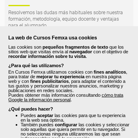
Resolvemos las dudas más habituales sobre nuestra
formación, metodología, equipo docente y ventajas
para el alumnado.
La web de Cursos Femxa usa cookies
¿Qué nos hace diferentes de la
Las cookies son
pequeños fragmentos de texto
que los
competencia?
sitios web que visitas envía al
navegador
con el objetivo de
recordar información sobre tu visita
.
¿Para qué las utilizamos?
¿Por qué solicitar plaza en Femxa cuando se
En Cursos Femxa utilizamos cookies con
fines analíticos
,
puede hacer directamente desde el SEPE?
para tratar de
mejorar tu experiencia
en nuestra página
web y con
fines publicitarios
, para adaptar el contenido a
tus gustos y personalizar nuestros anuncios, marketing y
publicaciones en redes sociales.
Puedes obtener más información consultando
cómo trata
¿Son los docentes un aspecto diferencial de
Google la información personal
.
los cursos de Femxa?
¿Qué puedes hacer?
Puedes
aceptar
las cookies para que tu experiencia
en la web sea óptima.
¿Los cursos de Femxa son prácticos y tienen
También puedes
configurar
las cookies y seleccionar
temario actualizado?
solo aquellas que quiera permitir en tu navegador. Si
no seleccionas ninguna utilizaremos las que sean