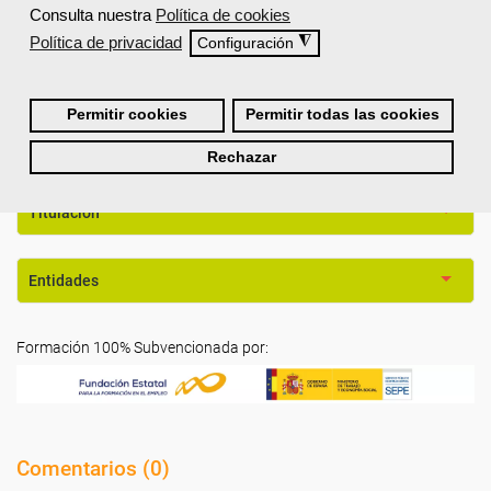
¿Cómo son las clases?
Consulta nuestra
Política de cookies
Política de privacidad
◮
Configuración
Este curso se imparte en
modalidad online,
con una duración de
100 horas.
Permitir cookies
Permitir todas las cookies
Requisitos De Acceso
Rechazar
Titulación
Entidades
Formación 100% Subvencionada por:
Comentarios (
0
)