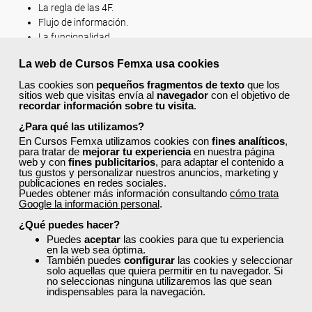
La regla de las 4F.
Flujo de información.
La funcionalidad.
El feedback (retroalimentación).
La web de Cursos Femxa usa cookies
La fidelización.
La velocidad de reacción.
Las cookies son
pequeños fragmentos de texto
que los
sitios web que visitas envía al
navegador
con el objetivo de
LA PUBLICIDAD ON LINE Y SU EFICACIA.
recordar información sobre tu visita
.
Conceptos y formas.
¿Para qué las utilizamos?
Introducción.
En Cursos Femxa utilizamos cookies con
fines analíticos
,
para tratar de
mejorar tu experiencia
en nuestra página
Concepto de publicidad on line.
web y con
fines publicitarios
, para adaptar el contenido a
Formas de publicidad on line.
tus gustos y personalizar nuestros anuncios, marketing y
publicaciones en redes sociales.
Formas publicitarias on line no convencionales.
Puedes obtener más información consultando
cómo trata
Tarifas y precios de medios publicitarios.
Google la información personal
.
Tarifas de publicidad on line.
¿Qué puedes hacer?
Precios de los medios publicitarios.
Puedes
aceptar
las cookies para que tu experiencia
Factores que mejoran el éxito de los banners.
en la web sea óptima.
Datos de inversión y eficacia publicitaria.
También puedes
configurar
las cookies y seleccionar
Eficacia de una campaña publicitaria.
solo aquellas que quiera permitir en tu navegador. Si
no seleccionas ninguna utilizaremos las que sean
Medición de la eficacia publicitaria en Internet.
indispensables para la navegación.
Tendencias de la publicidad on line.