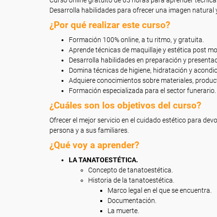
Curso online gratuito de 65 horas para aprender técnica
Desarrolla habilidades para ofrecer una imagen natural 
¿Por qué realizar este curso?
Formación 100% online, a tu ritmo, y gratuita.
Aprende técnicas de maquillaje y estética post m
Desarrolla habilidades en preparación y presentac
Domina técnicas de higiene, hidratación y acondi
Adquiere conocimientos sobre materiales, produc
Formación especializada para el sector funerario.
¿Cuáles son los objetivos del curso?
Ofrecer el mejor servicio en el cuidado estético para devo
persona y a sus familiares.
¿Qué voy a aprender?
LA TANATOESTÉTICA.
Concepto de tanatoestética.
Historia de la tanatoestética.
Marco legal en el que se encuentra.
Documentación.
La muerte.