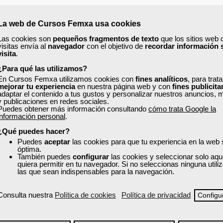
del cadáver.
La web de Cursos Femxa usa cookies
Las cookies son
pequeños fragmentos de texto
que los sitios web 
visitas envía al
navegador
con el objetivo de
recordar información 
visita
.
n del cadáver.
cadáver: Aseado del cuerpo.
¿Para qué las utilizamos?
minación de livideces.
En Cursos Femxa utilizamos cookies con
fines analíticos
, para trat
mejorar tu experiencia
en nuestra página web y con
fines publicita
adaptar el contenido a tus gustos y personalizar nuestros anuncios, 
 cadáver.
y publicaciones en redes sociales.
es).
Puedes obtener más información consultando
cómo trata Google la
información personal
.
¿Qué puedes hacer?
Puedes
aceptar
las cookies para que tu experiencia en la web
óptima.
También puedes
configurar
las cookies y seleccionar solo aqu
quiera permitir en tu navegador. Si no seleccionas ninguna util
las que sean indispensables para la navegación.
Consulta nuestra
Política de cookies
Política de privacidad
Configu