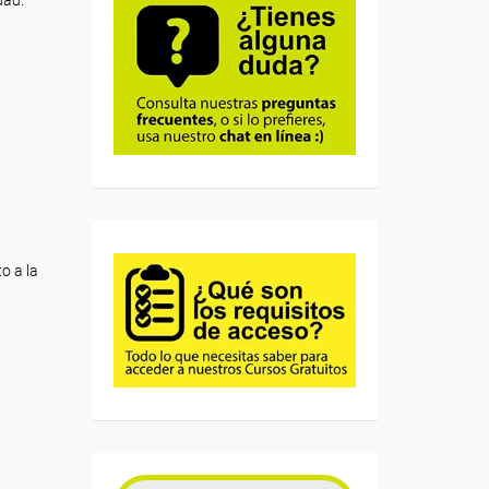
dad.
o a la