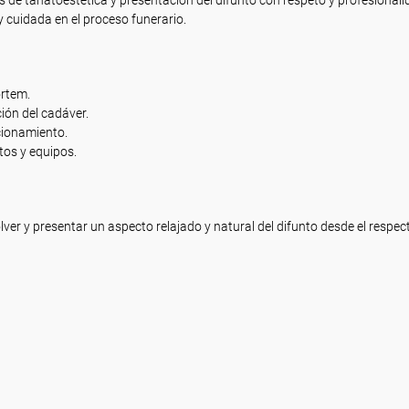
s de tanatoestética y presentación del difunto con respeto y profesionali
y cuidada en el proceso funerario.
ortem.
ión del cadáver.
cionamiento.
tos y equipos.
lver y presentar un aspecto relajado y natural del difunto desde el respect