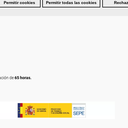
Permitir cookies
Permitir todas las cookies
Rechaz
 los diferentes productos.
ón de técnicas de tanatoestética.
ación de
65 horas.