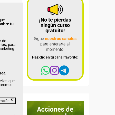
¡No te pierdas
que
sobre tu
ningún curso
gratuito!
Sigue
nuestros canales
ar de
para enterarte al
rios
, para
marketing
momento.
Haz clic en tu canal favorito:
 sea
ellas que
izaremos
◮
ración