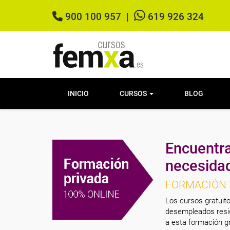
900 100 957
|
619 926 324
INICIO
CURSOS
BLOG
Encuentra
necesida
FORMACIÓN 
Los cursos gratuito
desempleados resid
a esta formación gr