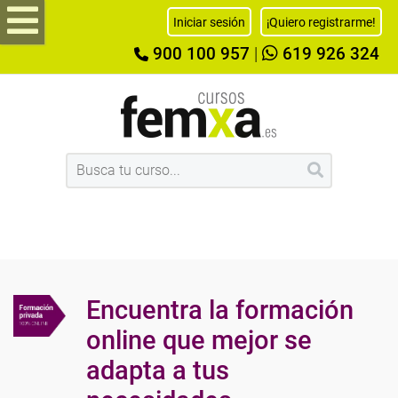
Iniciar sesión
¡Quiero registrarme!
900 100 957
|
619 926 324
Encuentra la formación
online que mejor se
adapta a tus