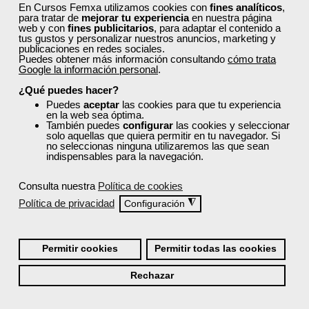
En Cursos Femxa utilizamos cookies con
fines analíticos
,
para tratar de
mejorar tu experiencia
en nuestra página
¿Qué ofrece Femxa al alumno una vez
web y con
fines publicitarios
, para adaptar el contenido a
finaliza su formación?
tus gustos y personalizar nuestros anuncios, marketing y
publicaciones en redes sociales.
Puedes obtener más información consultando
cómo trata
Google la información personal
.
¿Recibiré un certificado al finalizar un curso
¿Qué puedes hacer?
gratuito?
Puedes
aceptar
las cookies para que tu experiencia
en la web sea óptima.
También puedes
configurar
las cookies y seleccionar
solo aquellas que quiera permitir en tu navegador. Si
no seleccionas ninguna utilizaremos las que sean
indispensables para la navegación.
Consulta nuestra
Política de cookies
¡Únete a la Comunidad Femxa!
Política de privacidad
◮
Configuración
Actualmente
este curso está cerrado
y no hay plazas
disponibles.
Permitir cookies
Permitir todas las cookies
Si todavía no tienes cuenta de usuario,
regístrate
, indicando
tu sector profesional y tus preferencias formativas. Si ya
Rechazar
estás registrado, inicia sesión a continuación y filtra tu
búsqueda para encontrar los cursos que se ajusten a tu
perfil.