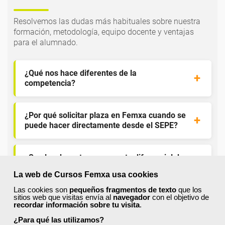
Resolvemos las dudas más habituales sobre nuestra
formación, metodología, equipo docente y ventajas
para el alumnado.
¿Qué nos hace diferentes de la
competencia?
¿Por qué solicitar plaza en Femxa cuando se
puede hacer directamente desde el SEPE?
¿Son los docentes un aspecto diferencial de
los cursos de Femxa?
La web de Cursos Femxa usa cookies
Las cookies son
pequeños fragmentos de texto
que los
sitios web que visitas envía al
navegador
con el objetivo de
¿Los cursos de Femxa son prácticos y tienen
recordar información sobre tu visita
.
temario actualizado?
¿Para qué las utilizamos?