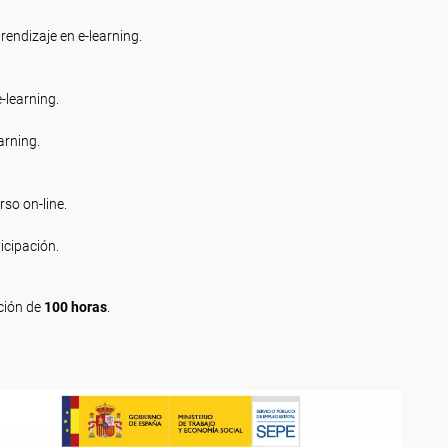
endizaje en e-learning.
-learning.
arning.
so on-line.
icipación.
ción de
100 horas
.