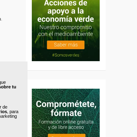
a.
que
sobre tu
ar de
rios
, para
marketing