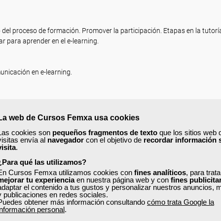
o del proceso de formación. Promover la participación. Etapas en la tutorí
ar para aprender en el e-learning.
unicación en e-learning.
La web de Cursos Femxa usa cookies
Las cookies son
pequeños fragmentos de texto
que los sitios web 
visitas envía al
navegador
con el objetivo de
recordar información 
visita
.
¿Para qué las utilizamos?
adas a situaciones de formación en modalidad e-learning.
En Cursos Femxa utilizamos cookies con
fines analíticos
, para trat
mejorar tu experiencia
en nuestra página web y con
fines publicita
adaptar el contenido a tus gustos y personalizar nuestros anuncios, 
y publicaciones en redes sociales.
Puedes obtener más información consultando
cómo trata Google la
s a la modalidad de impartición e-learning.
información personal
.