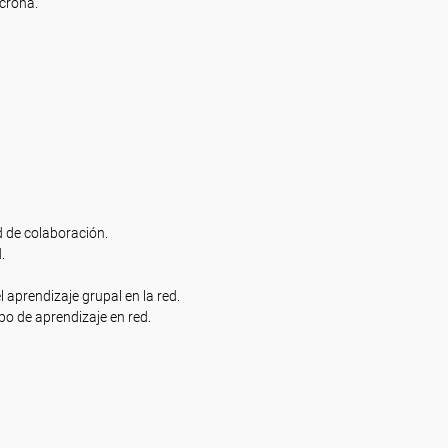
crona.
d de colaboración.
.
l aprendizaje grupal en la red.
po de aprendizaje en red.