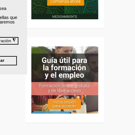
 sea
ellas que
izaremos
◮
ración
ar