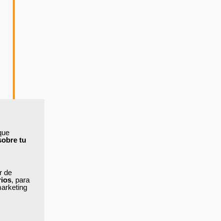
que
sobre tu
ar de
rios
, para
marketing