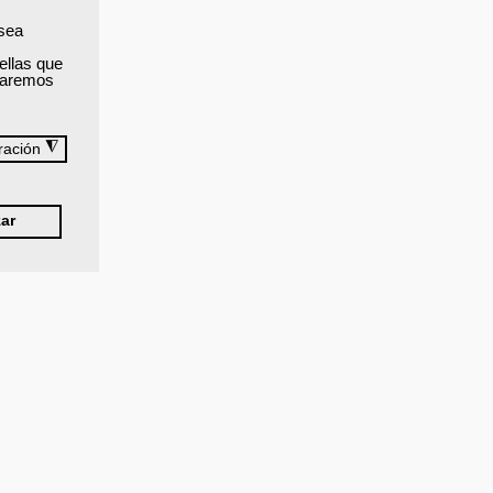
 sea
ellas que
izaremos
◮
ración
ar