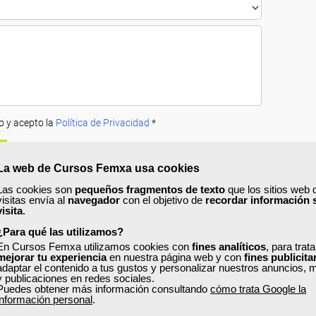
o y acepto la
Política de Privacidad
*
La web de Cursos Femxa usa cookies
Las cookies son
pequeños fragmentos de texto
que los sitios web 
visitas envía al
navegador
con el objetivo de
recordar información 
visita
.
¿Para qué las utilizamos?
A
PRECIOS
OPINIONES
En Cursos Femxa utilizamos cookies con
fines analíticos
, para trat
mejorar tu experiencia
en nuestra página web y con
fines publicita
adaptar el contenido a tus gustos y personalizar nuestros anuncios, 
urso?
y publicaciones en redes sociales.
Puedes obtener más información consultando
cómo trata Google la
ás los conocimientos relativos a un Sistema de Gestión Ambiental y a su
información personal
.