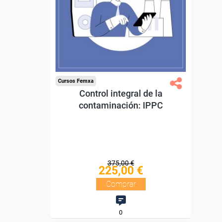
Doble titulación.
Compra segura
Cursos Femxa
Control integral de la
contaminación: IPPC
375,00 €
225,00 €
Comprar
0