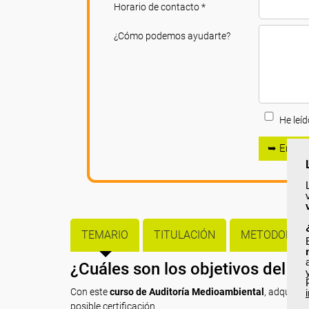
Horario de contacto *
¿Cómo podemos ayudarte?
He leíd
➥ Enviar
TEMARIO
TITULACIÓN
METODOLOGÍ
¿Cuáles son los objetivos del c
Con este
curso de Auditoría Medioambiental
, adquirir
posible certificación.