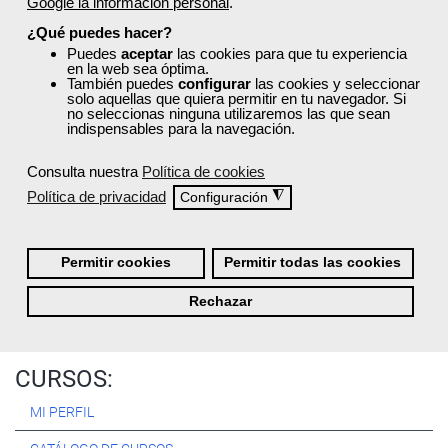
Google la información personal
.
Registrarse
¿Qué puedes hacer?
Puedes
aceptar
las cookies para que tu experiencia
en la web sea óptima.
También puedes
configurar
las cookies y seleccionar
solo aquellas que quiera permitir en tu navegador. Si
no seleccionas ninguna utilizaremos las que sean
Quiénes Somos:
indispensables para la navegación.
Especialistas en consultoría y
formación para el empleo
.
Consulta nuestra
Política de cookies
Nuestro objetivo diario es, única y exclusivamente, ayudarte a
Política de privacidad
◮
Configuración
conseguir tus metas profesionales ofreciéndote los mejores
cursos
del momento. ¿Te apuntas?
Permitir cookies
Permitir todas las cookies
Más sobre Femxa
Rechazar
CURSOS:
MI PERFIL