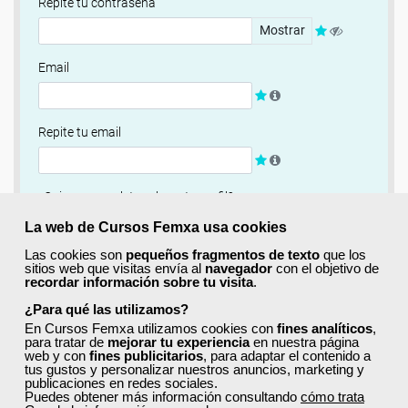
Repite tu contraseña
Mostrar
Email
Repite tu email
¿Quieres completar ahora tu perfil?
Si
No, completaré mi perfil más adelante
La web de Cursos Femxa usa cookies
Las cookies son
pequeños fragmentos de texto
que los
Newsletter
sitios web que visitas envía al
navegador
con el objetivo de
recordar información sobre tu visita
.
Si, quiero recibir información sobre cursos, ofertas
exclusivas y recursos para el aprendizaje.
¿Para qué las utilizamos?
En Cursos Femxa utilizamos cookies con
fines analíticos
,
para tratar de
mejorar tu experiencia
en nuestra página
Términos y condiciones
web y con
fines publicitarios
, para adaptar el contenido a
tus gustos y personalizar nuestros anuncios, marketing y
He leído y acepto la
Política de Privacidad
publicaciones en redes sociales.
Puedes obtener más información consultando
cómo trata