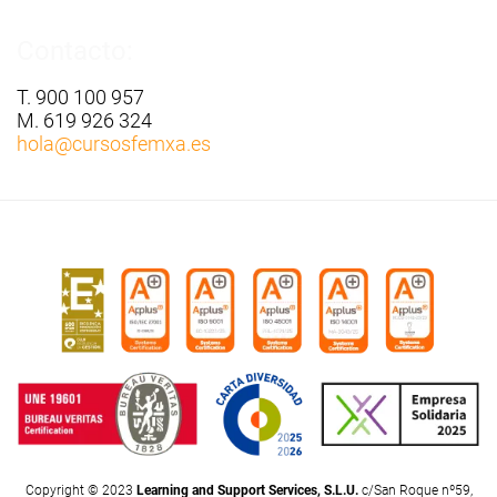
Contacto:
T. 900 100 957
M. 619 926 324
hola
@cursosfemxa.es
Copyright © 2023
Learning and Support Services, S.L.U.
c/San Roque nº59,