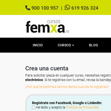
900 100 957
|
619 926 324
INICIO
CURSOS
BLOG
Crea una cuenta
Para solicitar plaza en cualquier curso, necesitas registr
electrónico
. Si te registras con tu email, revisa la band
¿Por qué te pedimos tantos datos cuando te registras?
Regístrate con Facebook, Google o LinkedIn:
He leído y acepto la
Política de Privacidad