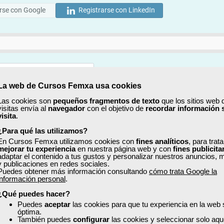
rse con Google
Registrarse con LinkedIn
La web de Cursos Femxa usa cookies
Mostrar
Las cookies son
pequeños fragmentos de texto
que los sitios web 
visitas envía al
navegador
con el objetivo de
recordar información 
Mostrar
visita
.
¿Para qué las utilizamos?
En Cursos Femxa utilizamos cookies con
fines analíticos
, para trat
mejorar tu experiencia
en nuestra página web y con
fines publicita
adaptar el contenido a tus gustos y personalizar nuestros anuncios, 
y publicaciones en redes sociales.
Puedes obtener más información consultando
cómo trata Google la
No, completaré mi perfil más adelante
información personal
.
uiero recibir información sobre cursos, ofertas exclusivas y recursos para 
¿Qué puedes hacer?
Puedes
aceptar
las cookies para que tu experiencia en la web
óptima.
ído y acepto la
Política de Privacidad
También puedes
configurar
las cookies y seleccionar solo aqu