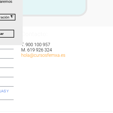
izaremos
◮
ración
Contacto:
ar
T. 900 100 957
M. 619 926 324
hola
@cursosfemxa.es
JAS Y