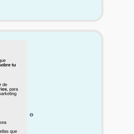
que
sobre tu
ar de
rios
, para
marketing
el aprendizaje.
 sea
ellas que