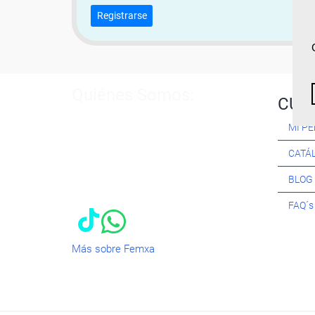
Registrarse
Quiénes Somos:
CUR
Especialistas en consultoría y
MI PE
formación para el empleo
. Nuestro
objetivo diario es, única y
CATÁ
exclusivamente, ayudarte a conseguir
tus metas profesionales ofreciéndote
BLOG
los mejores
cursos
del momento. ¿Te
apuntas?
FAQ´
Más sobre Femxa