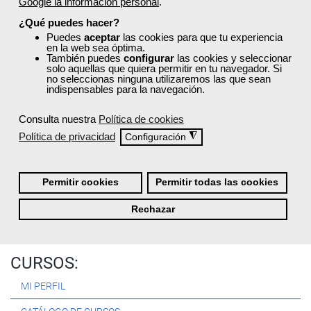
Google la información personal
.
Registrarse
¿Qué puedes hacer?
Puedes
aceptar
las cookies para que tu experiencia
en la web sea óptima.
También puedes
configurar
las cookies y seleccionar
solo aquellas que quiera permitir en tu navegador. Si
no seleccionas ninguna utilizaremos las que sean
Quiénes Somos:
indispensables para la navegación.
Especialistas en consultoría y
formación para el empleo
.
Consulta nuestra
Política de cookies
Nuestro objetivo diario es, única y exclusivamente, ayudarte a
Política de privacidad
◮
Configuración
conseguir tus metas profesionales ofreciéndote los mejores
cursos
del momento. ¿Te apuntas?
Permitir cookies
Permitir todas las cookies
Más sobre Femxa
Rechazar
CURSOS:
MI PERFIL