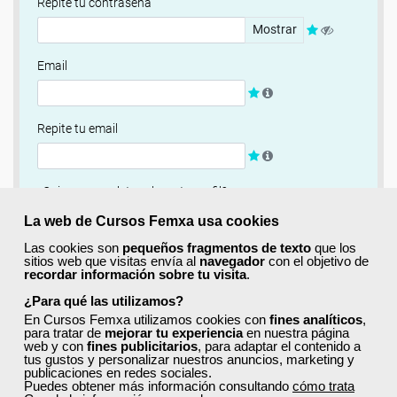
Repite tu contraseña
Mostrar
Email
Repite tu email
¿Quieres completar ahora tu perfil?
Si
No, completaré mi perfil más adelante
La web de Cursos Femxa usa cookies
Las cookies son
pequeños fragmentos de texto
que los
Newsletter
sitios web que visitas envía al
navegador
con el objetivo de
recordar información sobre tu visita
.
Si, quiero recibir información sobre cursos, ofertas
exclusivas y recursos para el aprendizaje.
¿Para qué las utilizamos?
En Cursos Femxa utilizamos cookies con
fines analíticos
,
para tratar de
mejorar tu experiencia
en nuestra página
Términos y condiciones
web y con
fines publicitarios
, para adaptar el contenido a
tus gustos y personalizar nuestros anuncios, marketing y
He leído y acepto la
Política de Privacidad
publicaciones en redes sociales.
Puedes obtener más información consultando
cómo trata