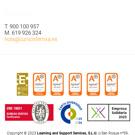
Contacto:
T. 900 100 957
M. 619 926 324
hola
@cursosfemxa.es
Copyright © 2023
Learning and Support Services, S.L.U.
c/San Roque nº59,