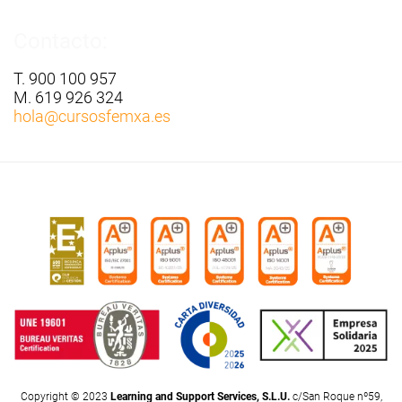
Contacto:
T. 900 100 957
M. 619 926 324
hola
@cursosfemxa.es
Copyright © 2023
Learning and Support Services, S.L.U.
c/San Roque nº59,