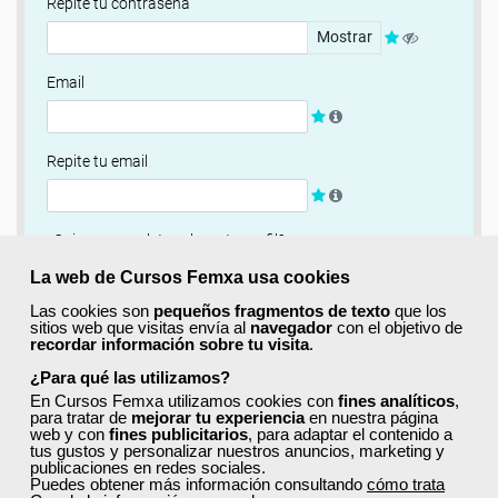
Repite tu contraseña
Mostrar
Email
Repite tu email
¿Quieres completar ahora tu perfil?
Si
No, completaré mi perfil más adelante
La web de Cursos Femxa usa cookies
Las cookies son
pequeños fragmentos de texto
que los
Newsletter
sitios web que visitas envía al
navegador
con el objetivo de
recordar información sobre tu visita
.
Si, quiero recibir información sobre cursos, ofertas
exclusivas y recursos para el aprendizaje.
¿Para qué las utilizamos?
En Cursos Femxa utilizamos cookies con
fines analíticos
,
para tratar de
mejorar tu experiencia
en nuestra página
Términos y condiciones
web y con
fines publicitarios
, para adaptar el contenido a
tus gustos y personalizar nuestros anuncios, marketing y
He leído y acepto la
Política de Privacidad
publicaciones en redes sociales.
Puedes obtener más información consultando
cómo trata