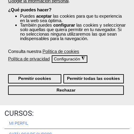
Google la información personal
.
Registrarse
¿Qué puedes hacer?
Puedes
aceptar
las cookies para que tu experiencia
en la web sea óptima.
También puedes
configurar
las cookies y seleccionar
solo aquellas que quiera permitir en tu navegador. Si
no seleccionas ninguna utilizaremos las que sean
Quiénes Somos:
indispensables para la navegación.
Especialistas en consultoría y
formación para el empleo
.
Consulta nuestra
Política de cookies
Nuestro objetivo diario es, única y exclusivamente, ayudarte a
Política de privacidad
◮
Configuración
conseguir tus metas profesionales ofreciéndote los mejores
cursos
del momento. ¿Te apuntas?
Permitir cookies
Permitir todas las cookies
Más sobre Femxa
Rechazar
CURSOS:
MI PERFIL