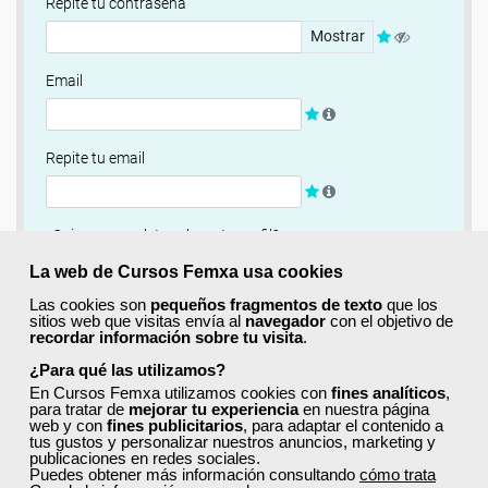
Repite tu contraseña
Mostrar
Email
Repite tu email
¿Quieres completar ahora tu perfil?
Si
No, completaré mi perfil más adelante
La web de Cursos Femxa usa cookies
Las cookies son
pequeños fragmentos de texto
que los
Newsletter
sitios web que visitas envía al
navegador
con el objetivo de
recordar información sobre tu visita
.
Si, quiero recibir información sobre cursos, ofertas
exclusivas y recursos para el aprendizaje.
¿Para qué las utilizamos?
En Cursos Femxa utilizamos cookies con
fines analíticos
,
para tratar de
mejorar tu experiencia
en nuestra página
Términos y condiciones
web y con
fines publicitarios
, para adaptar el contenido a
tus gustos y personalizar nuestros anuncios, marketing y
He leído y acepto la
Política de Privacidad
publicaciones en redes sociales.
Puedes obtener más información consultando
cómo trata