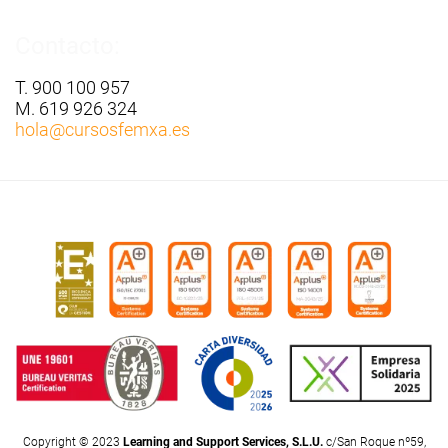
Contacto:
T. 900 100 957
M. 619 926 324
hola
@cursosfemxa.es
Copyright © 2023
Learning and Support Services, S.L.U.
c/San Roque nº59,