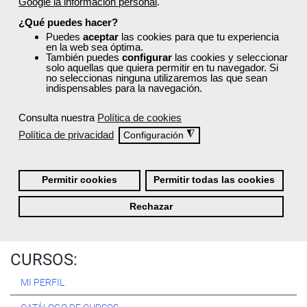
Google la información personal
.
Registrarse
¿Qué puedes hacer?
Puedes
aceptar
las cookies para que tu experiencia
en la web sea óptima.
También puedes
configurar
las cookies y seleccionar
solo aquellas que quiera permitir en tu navegador. Si
no seleccionas ninguna utilizaremos las que sean
Quiénes Somos:
indispensables para la navegación.
Especialistas en consultoría y
formación para el empleo
.
Consulta nuestra
Política de cookies
Nuestro objetivo diario es, única y exclusivamente, ayudarte a
Política de privacidad
◮
Configuración
conseguir tus metas profesionales ofreciéndote los mejores
cursos
del momento. ¿Te apuntas?
Permitir cookies
Permitir todas las cookies
Más sobre Femxa
Rechazar
CURSOS:
MI PERFIL