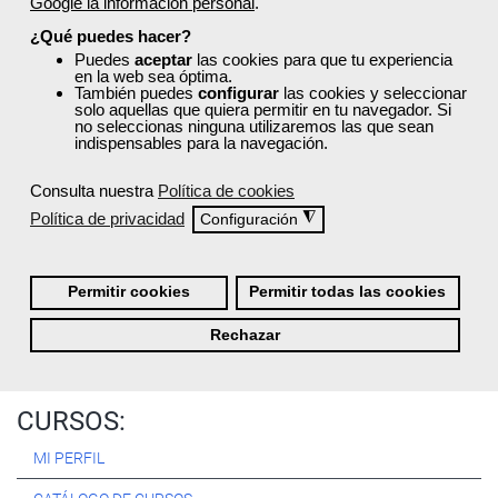
Google la información personal
.
Registrarse
¿Qué puedes hacer?
Puedes
aceptar
las cookies para que tu experiencia
en la web sea óptima.
También puedes
configurar
las cookies y seleccionar
solo aquellas que quiera permitir en tu navegador. Si
no seleccionas ninguna utilizaremos las que sean
Quiénes Somos:
indispensables para la navegación.
Especialistas en consultoría y
formación para el empleo
.
Consulta nuestra
Política de cookies
Nuestro objetivo diario es, única y exclusivamente, ayudarte a
Política de privacidad
◮
Configuración
conseguir tus metas profesionales ofreciéndote los mejores
cursos
del momento. ¿Te apuntas?
Permitir cookies
Permitir todas las cookies
Más sobre Femxa
Rechazar
CURSOS:
MI PERFIL