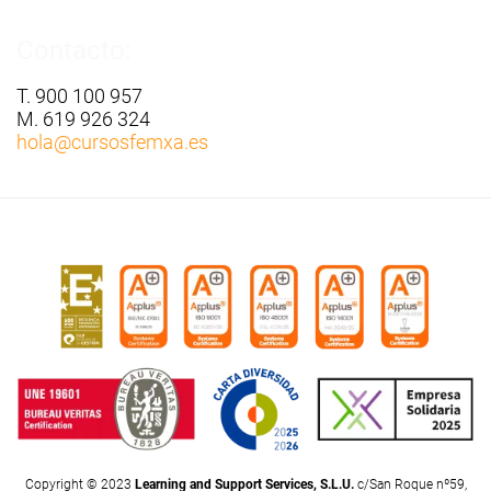
Contacto:
T. 900 100 957
M. 619 926 324
hola
@cursosfemxa.es
Copyright © 2023
Learning and Support Services, S.L.U.
c/San Roque nº59,