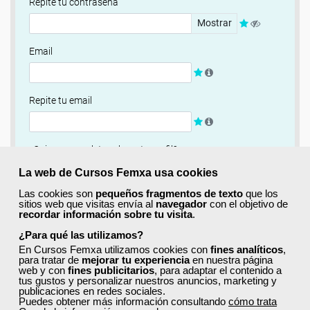
Repite tu contraseña
Mostrar
Email
Repite tu email
¿Quieres completar ahora tu perfil?
Si
No, completaré mi perfil más adelante
La web de Cursos Femxa usa cookies
Las cookies son
pequeños fragmentos de texto
que los
Newsletter
sitios web que visitas envía al
navegador
con el objetivo de
recordar información sobre tu visita
.
Si, quiero recibir información sobre cursos, ofertas
exclusivas y recursos para el aprendizaje.
¿Para qué las utilizamos?
En Cursos Femxa utilizamos cookies con
fines analíticos
,
para tratar de
mejorar tu experiencia
en nuestra página
Términos y condiciones
web y con
fines publicitarios
, para adaptar el contenido a
tus gustos y personalizar nuestros anuncios, marketing y
He leído y acepto la
Política de Privacidad
publicaciones en redes sociales.
Puedes obtener más información consultando
cómo trata