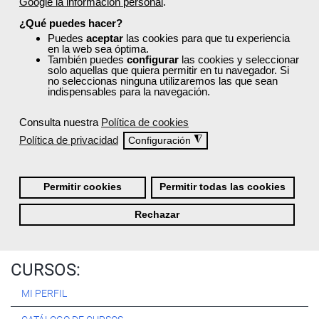
Google la información personal
.
Registrarse
¿Qué puedes hacer?
Puedes
aceptar
las cookies para que tu experiencia
en la web sea óptima.
También puedes
configurar
las cookies y seleccionar
solo aquellas que quiera permitir en tu navegador. Si
no seleccionas ninguna utilizaremos las que sean
Quiénes Somos:
indispensables para la navegación.
Especialistas en consultoría y
formación para el empleo
.
Consulta nuestra
Política de cookies
Nuestro objetivo diario es, única y exclusivamente, ayudarte a
Política de privacidad
◮
Configuración
conseguir tus metas profesionales ofreciéndote los mejores
cursos
del momento. ¿Te apuntas?
Permitir cookies
Permitir todas las cookies
Más sobre Femxa
Rechazar
CURSOS:
MI PERFIL