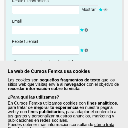
Repite tu contraseña
Mostrar
Email
Repite tu email
¿Quieres completar ahora tu perfil?
Si
No, completaré mi perfil más adelante
La web de Cursos Femxa usa cookies
Las cookies son
pequeños fragmentos de texto
que los
Newsletter
sitios web que visitas envía al
navegador
con el objetivo de
recordar información sobre tu visita
.
Si, quiero recibir información sobre cursos, ofertas
exclusivas y recursos para el aprendizaje.
¿Para qué las utilizamos?
En Cursos Femxa utilizamos cookies con
fines analíticos
,
para tratar de
mejorar tu experiencia
en nuestra página
Términos y condiciones
web y con
fines publicitarios
, para adaptar el contenido a
tus gustos y personalizar nuestros anuncios, marketing y
He leído y acepto la
Política de Privacidad
publicaciones en redes sociales.
Puedes obtener más información consultando
cómo trata