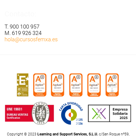
Contacto:
T. 900 100 957
M. 619 926 324
hola
@cursosfemxa.es
Copyright © 2023
Learning and Support Services, S.L.U.
c/San Roque nº59,