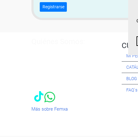
Registrarse
Quiénes Somos:
CUR
Especialistas en consultoría y
MI PE
formación para el empleo
. Nuestro
objetivo diario es, única y
CATÁ
exclusivamente, ayudarte a conseguir
tus metas profesionales ofreciéndote
BLOG
los mejores
cursos
del momento. ¿Te
apuntas?
FAQ´
Más sobre Femxa