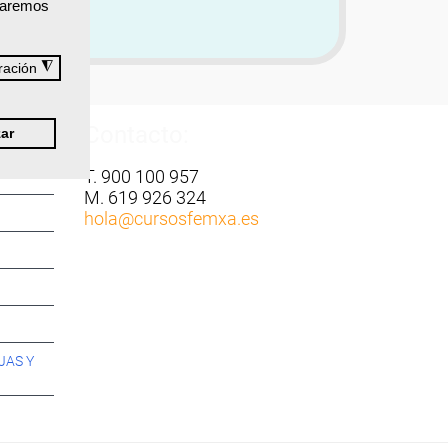
izaremos
◮
ración
Contacto:
ar
T. 900 100 957
M. 619 926 324
hola
@cursosfemxa.es
JAS Y