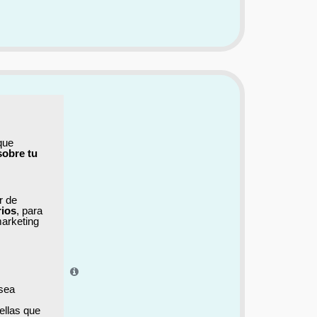
que
sobre tu
ar de
rios
, para
marketing
el aprendizaje.
 sea
ellas que