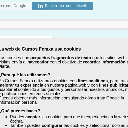
rse con Google
Registrarse con LinkedIn
La web de Cursos Femxa usa cookies
Mostrar
Las cookies son
pequeños fragmentos de texto
que los sitios web 
visitas envía al
navegador
con el objetivo de
recordar información 
Mostrar
visita
.
¿Para qué las utilizamos?
En Cursos Femxa utilizamos cookies con
fines analíticos
, para trat
mejorar tu experiencia
en nuestra página web y con
fines publicita
adaptar el contenido a tus gustos y personalizar nuestros anuncios, 
y publicaciones en redes sociales.
Puedes obtener más información consultando
cómo trata Google la
No, completaré mi perfil más adelante
información personal
.
uiero recibir información sobre cursos, ofertas exclusivas y recursos para 
¿Qué puedes hacer?
Puedes
aceptar
las cookies para que tu experiencia en la web
óptima.
ído y acepto la
Política de Privacidad
También puedes
configurar
las cookies y seleccionar solo aqu