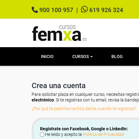
900 100 957
|
619 926 324
INICIO
CURSOS
BLOG
Crea una cuenta
Para solicitar plaza en cualquier curso, necesitas registr
electrónico
. Si te registras con tu email, revisa la band
¿Por qué te pedimos tantos datos cuando te registras?
Regístrate con Facebook, Google o LinkedIn:
He leído y acepto la
Política de Privacidad