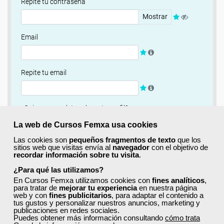
Repite tu contraseña
Mostrar
Email
Repite tu email
¿Quieres completar ahora tu perfil?
Si
No, completaré mi perfil más adelante
La web de Cursos Femxa usa cookies
Las cookies son
pequeños fragmentos de texto
que los
Newsletter
sitios web que visitas envía al
navegador
con el objetivo de
recordar información sobre tu visita
.
Si, quiero recibir información sobre cursos, ofertas
exclusivas y recursos para el aprendizaje.
¿Para qué las utilizamos?
En Cursos Femxa utilizamos cookies con
fines analíticos
,
para tratar de
mejorar tu experiencia
en nuestra página
Términos y condiciones
web y con
fines publicitarios
, para adaptar el contenido a
tus gustos y personalizar nuestros anuncios, marketing y
He leído y acepto la
Política de Privacidad
publicaciones en redes sociales.
Puedes obtener más información consultando
cómo trata