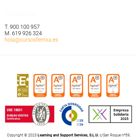
Contacto:
T. 900 100 957
M. 619 926 324
hola
@cursosfemxa.es
Copyright © 2023
Learning and Support Services, S.L.U.
c/San Roque nº59,