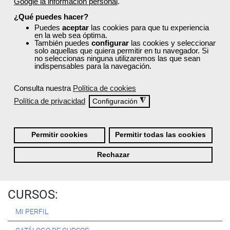
Google la información personal
.
Registrarse
¿Qué puedes hacer?
Puedes
aceptar
las cookies para que tu experiencia
en la web sea óptima.
También puedes
configurar
las cookies y seleccionar
solo aquellas que quiera permitir en tu navegador. Si
no seleccionas ninguna utilizaremos las que sean
Quiénes Somos:
indispensables para la navegación.
Especialistas en consultoría y
formación para el empleo
.
Consulta nuestra
Política de cookies
Nuestro objetivo diario es, única y exclusivamente, ayudarte a
Política de privacidad
◮
Configuración
conseguir tus metas profesionales ofreciéndote los mejores
cursos
del momento. ¿Te apuntas?
Permitir cookies
Permitir todas las cookies
Más sobre Femxa
Rechazar
CURSOS:
MI PERFIL