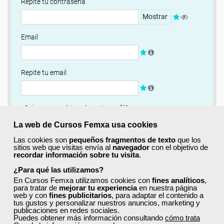
Repite tu contraseña
Mostrar
Email
Repite tu email
¿Quieres completar ahora tu perfil?
Si
No, completaré mi perfil más adelante
La web de Cursos Femxa usa cookies
Las cookies son
pequeños fragmentos de texto
que los
Newsletter
sitios web que visitas envía al
navegador
con el objetivo de
recordar información sobre tu visita
.
Si, quiero recibir información sobre cursos, ofertas
exclusivas y recursos para el aprendizaje.
¿Para qué las utilizamos?
En Cursos Femxa utilizamos cookies con
fines analíticos
,
para tratar de
mejorar tu experiencia
en nuestra página
Términos y condiciones
web y con
fines publicitarios
, para adaptar el contenido a
tus gustos y personalizar nuestros anuncios, marketing y
He leído y acepto la
Política de Privacidad
publicaciones en redes sociales.
Puedes obtener más información consultando
cómo trata