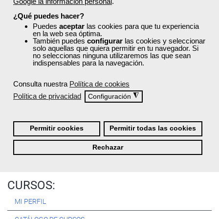
Google la información personal
.
Registrarse
¿Qué puedes hacer?
Puedes
aceptar
las cookies para que tu experiencia
en la web sea óptima.
También puedes
configurar
las cookies y seleccionar
solo aquellas que quiera permitir en tu navegador. Si
no seleccionas ninguna utilizaremos las que sean
Quiénes Somos:
indispensables para la navegación.
Especialistas en consultoría y
formación para el empleo
.
Consulta nuestra
Política de cookies
Nuestro objetivo diario es, única y exclusivamente, ayudarte a
Política de privacidad
◮
Configuración
conseguir tus metas profesionales ofreciéndote los mejores
cursos
del momento. ¿Te apuntas?
Permitir cookies
Permitir todas las cookies
Más sobre Femxa
Rechazar
CURSOS:
MI PERFIL