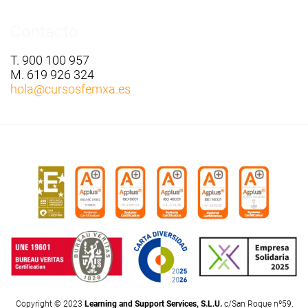
Contacto:
T. 900 100 957
M. 619 926 324
hola
@cursosfemxa.es
Copyright © 2023
Learning and Support Services, S.L.U.
c/San Roque nº59,