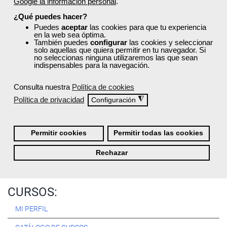
Google la información personal
.
Registrarse
¿Qué puedes hacer?
Puedes
aceptar
las cookies para que tu experiencia
en la web sea óptima.
También puedes
configurar
las cookies y seleccionar
solo aquellas que quiera permitir en tu navegador. Si
no seleccionas ninguna utilizaremos las que sean
Quiénes Somos:
indispensables para la navegación.
Especialistas en consultoría y
formación para el empleo
.
Consulta nuestra
Política de cookies
Nuestro objetivo diario es, única y exclusivamente, ayudarte a
Política de privacidad
◮
Configuración
conseguir tus metas profesionales ofreciéndote los mejores
cursos
del momento. ¿Te apuntas?
Permitir cookies
Permitir todas las cookies
Más sobre Femxa
Rechazar
CURSOS:
MI PERFIL