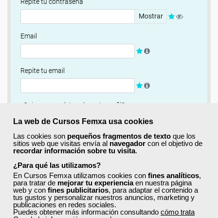
Repite tu contraseña
Mostrar
Email
Repite tu email
¿Quieres completar ahora tu perfil?
Si
No, completaré mi perfil más adelante
La web de Cursos Femxa usa cookies
Las cookies son
pequeños fragmentos de texto
que los
Newsletter
sitios web que visitas envía al
navegador
con el objetivo de
recordar información sobre tu visita
.
Si, quiero recibir información sobre cursos, ofertas
exclusivas y recursos para el aprendizaje.
¿Para qué las utilizamos?
En Cursos Femxa utilizamos cookies con
fines analíticos
,
para tratar de
mejorar tu experiencia
en nuestra página
Términos y condiciones
web y con
fines publicitarios
, para adaptar el contenido a
tus gustos y personalizar nuestros anuncios, marketing y
He leído y acepto la
Política de Privacidad
publicaciones en redes sociales.
Puedes obtener más información consultando
cómo trata