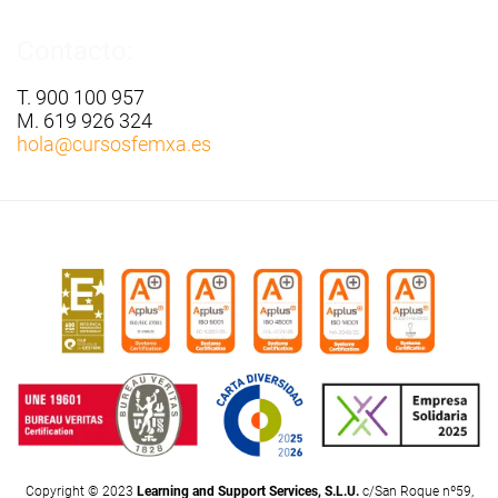
Contacto:
T. 900 100 957
M. 619 926 324
hola
@cursosfemxa.es
Copyright © 2023
Learning and Support Services, S.L.U.
c/San Roque nº59,