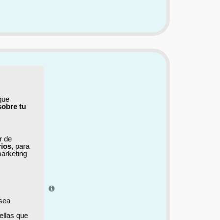
que
sobre tu
ar de
rios
, para
marketing
el aprendizaje.
 sea
ellas que