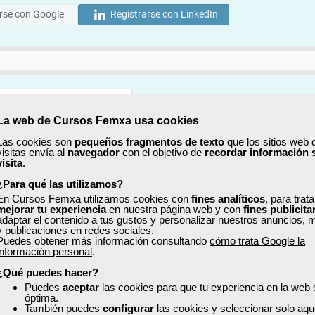
rse con Google
Registrarse con LinkedIn
La web de Cursos Femxa usa cookies
Mostrar
Las cookies son
pequeños fragmentos de texto
que los sitios web 
visitas envía al
navegador
con el objetivo de
recordar información 
Mostrar
visita
.
¿Para qué las utilizamos?
En Cursos Femxa utilizamos cookies con
fines analíticos
, para trat
mejorar tu experiencia
en nuestra página web y con
fines publicita
adaptar el contenido a tus gustos y personalizar nuestros anuncios, 
y publicaciones en redes sociales.
Puedes obtener más información consultando
cómo trata Google la
No, completaré mi perfil más adelante
información personal
.
uiero recibir información sobre cursos, ofertas exclusivas y recursos para 
¿Qué puedes hacer?
Puedes
aceptar
las cookies para que tu experiencia en la web
óptima.
ído y acepto la
Política de Privacidad
También puedes
configurar
las cookies y seleccionar solo aqu