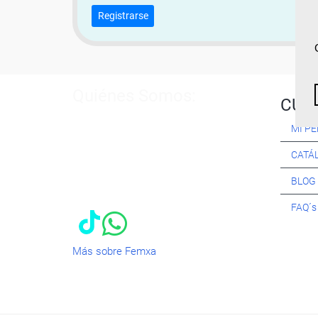
Registrarse
Quiénes Somos:
CUR
Especialistas en consultoría y
MI PE
formación para el empleo
. Nuestro
objetivo diario es, única y
CATÁ
exclusivamente, ayudarte a conseguir
tus metas profesionales ofreciéndote
BLOG
los mejores
cursos
del momento. ¿Te
apuntas?
FAQ´
Más sobre Femxa