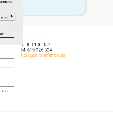
izaremos
◮
ración
Contacto:
ar
T. 900 100 957
M. 619 926 324
hola
@cursosfemxa.es
JAS Y