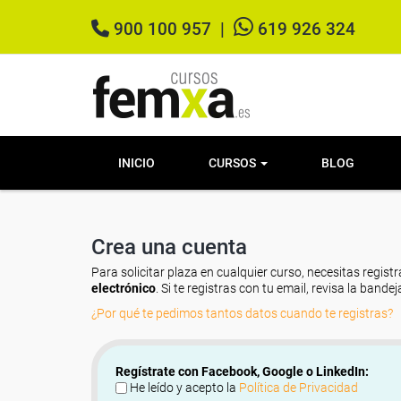
900 100 957
|
619 926 324
INICIO
CURSOS
BLOG
Crea una cuenta
Para solicitar plaza en cualquier curso, necesitas registr
electrónico
. Si te registras con tu email, revisa la band
¿Por qué te pedimos tantos datos cuando te registras?
Regístrate con Facebook, Google o LinkedIn:
He leído y acepto la
Política de Privacidad